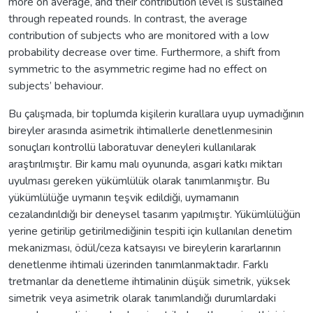
more on average, and their contribution level is sustained
through repeated rounds. In contrast, the average
contribution of subjects who are monitored with a low
probability decrease over time. Furthermore, a shift from
symmetric to the asymmetric regime had no effect on
subjects’ behaviour.
Bu çalışmada, bir toplumda kişilerin kurallara uyup uymadığının
bireyler arasında asimetrik ihtimallerle denetlenmesinin
sonuçları kontrollü laboratuvar deneyleri kullanılarak
araştırılmıştır. Bir kamu malı oyununda, asgari katkı miktarı
uyulması gereken yükümlülük olarak tanımlanmıştır. Bu
yükümlülüğe uymanın teşvik edildiği, uymamanın
cezalandırıldığı bir deneysel tasarım yapılmıştır. Yükümlülüğün
yerine getirilip getirilmediğinin tespiti için kullanılan denetim
mekanizması, ödül/ceza katsayısı ve bireylerin kararlarının
denetlenme ihtimali üzerinden tanımlanmaktadır. Farklı
tretmanlar da denetleme ihtimalinin düşük simetrik, yüksek
simetrik veya asimetrik olarak tanımlandığı durumlardaki