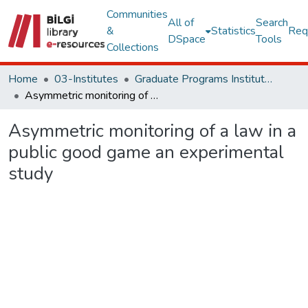
Communities
All of
Search
&
Statistics
Req
DSpace
Tools
Collections
Home
03-Institutes
Graduate Programs Institute Thesis Collection
Asymmetric monitoring of a law in a public good game an experimental study
Asymmetric monitoring of a law in a
public good game an experimental
study