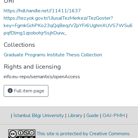
URI
https://hdl.handle.net//11411/1637
https://tez.yok.gov.tr/UlusalTezMerkezi/TezGoster?
key=FgmkGchPKo23qQqBeqzVZpYFr6UghmXUVS7WSu6
pqfDlmg1zpobohjr5sjhDuiw_
Collections
Graduate Programs Institute Thesis Collection
Rights and licensing
info:eu-repo/semantics/openAccess
Full item page
|
İstanbul Bilgi University
|
Library
|
Guide
|
OAI-PMH
|
This site is protected by Creative Commons