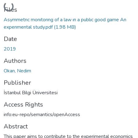
Loading...
Files
Asymmetrıc monıtorıng of a law ın a publıc good game An
experımental study.pdf
(1.98 MB)
Date
2019
Authors
Okan, Nedim
Publisher
İstanbul Bilgi Üniversitesi
Access Rights
info:eu-repo/semantics/openAccess
Abstract
This paper aims to contribute to the experimental economics