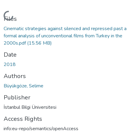
Loading...
Files
Cinematic strategies against silenced and repressed past a
formal analysis of unconventional films from Turkey in the
2000s.pdf
(15.56 MB)
Date
2018
Authors
Büyükgöze, Selime
Publisher
İstanbul Bilgi Üniversitesi
Access Rights
info:eu-repo/semantics/openAccess