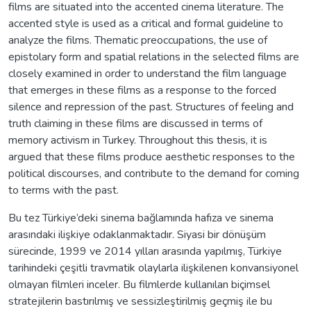
films are situated into the accented cinema literature. The
accented style is used as a critical and formal guideline to
analyze the films. Thematic preoccupations, the use of
epistolary form and spatial relations in the selected films are
closely examined in order to understand the film language
that emerges in these films as a response to the forced
silence and repression of the past. Structures of feeling and
truth claiming in these films are discussed in terms of
memory activism in Turkey. Throughout this thesis, it is
argued that these films produce aesthetic responses to the
political discourses, and contribute to the demand for coming
to terms with the past.
Bu tez Türkiye’deki sinema bağlamında hafıza ve sinema
arasındaki ilişkiye odaklanmaktadır. Siyasi bir dönüşüm
sürecinde, 1999 ve 2014 yılları arasında yapılmış, Türkiye
tarihindeki çeşitli travmatik olaylarla ilişkilenen konvansiyonel
olmayan filmleri inceler. Bu filmlerde kullanılan biçimsel
stratejilerin bastırılmış ve sessizleştirilmiş geçmiş ile bu