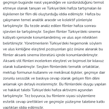
geçmişin bugünde nasıl yaşandığını ve sürdürüldüğünü temsil
etmeye olanak tanıyan ve Türkiye’deki hafıza tartışmaları ile
ilişkilenen bir film dili oluşturduğu iddia edilmiştir. Hafıza bu
çalışmanın temel analitik aracıdır ve kolektif yönleriyle
tartışılmıştır. Bu tezde analiz edilen filmler hafıza sonrası
işlevleri ile tartışılmıştır. Seçilen filmler Türkiye’deki sinema
külliyatı içerisinde konumlandırılmış ve ulus aşırı nitelikleri
belirtilmiştir. Yönetmenlerin Türkiye’deki hegemonik söylem
ve ulus kimliğine eleştirel pozisyonları göz önüne alınarak bu
filmler aksanlı sinema literatürü içinde konumlandırılmıştır.
Aksanlı stil filmleri incelerken eleştirel ve biçimsel bir kılavuz
olarak kullanılmıştır. Seçilen filmlerdeki tematik ortaklıklar,
mektup formunun kullanımı ve mekânsal ilişkiler, geçmişe dair
zorunlu sessizlik ve baskıya cevap olarak gelişen film dilini
anlamak için detaylı incelenmiştir. Bu filmlerdeki duygu yapıları
ve hakikat talebi Türkiye’deki hafıza aktivizmi açısından
tartışılmıştır. Tez boyunca, bu filmlerin siyasi söylemlere
estetik cevap ürettikleri ve geçmişle yüzleşme talebine katkı
yaptıkları iddia edilmiştir.