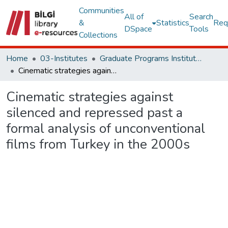
Communities
All of
Search
&
Statistics
Req
DSpace
Tools
Collections
Home
03-Institutes
Graduate Programs Institute Thesis Collection
Cinematic strategies against silenced and repressed past a formal analysis of unconventional films from Turkey in the 2000s
Cinematic strategies against
silenced and repressed past a
formal analysis of unconventional
films from Turkey in the 2000s