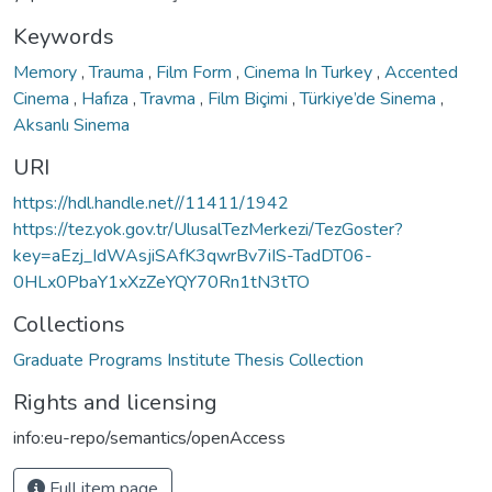
Keywords
Memory
,
Trauma
,
Film Form
,
Cinema In Turkey
,
Accented
Cinema
,
Hafıza
,
Travma
,
Film Biçimi
,
Türkiye’de Sinema
,
Aksanlı Sinema
URI
https://hdl.handle.net//11411/1942
https://tez.yok.gov.tr/UlusalTezMerkezi/TezGoster?
key=aEzj_IdWAsjiSAfK3qwrBv7iIS-TadDT06-
0HLx0PbaY1xXzZeYQY70Rn1tN3tTO
Collections
Graduate Programs Institute Thesis Collection
Rights and licensing
info:eu-repo/semantics/openAccess
Full item page