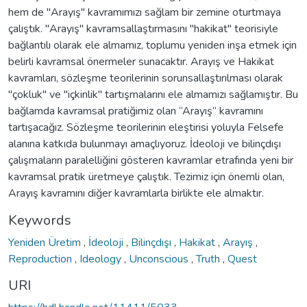
hem de "Arayış" kavramımızı sağlam bir zemine oturtmaya
çalıştık. "Arayış" kavramsallaştırmasını "hakikat" teorisiyle
bağlantılı olarak ele almamız, toplumu yeniden inşa etmek için
belirli kavramsal önermeler sunacaktır. Arayış ve Hakikat
kavramları, sözleşme teorilerinin sorunsallaştırılması olarak
"çokluk" ve "içkinlik" tartışmalarını ele almamızı sağlamıştır. Bu
bağlamda kavramsal pratiğimiz olan “Arayış” kavramını
tartışacağız. Sözleşme teorilerinin eleştirisi yoluyla Felsefe
alanına katkıda bulunmayı amaçlıyoruz. İdeoloji ve bilinçdışı
çalışmaların paralelliğini gösteren kavramlar etrafında yeni bir
kavramsal pratik üretmeye çalıştık. Tezimiz için önemli olan,
Arayış kavramını diğer kavramlarla birlikte ele almaktır.
Keywords
Yeniden Üretim
,
İdeoloji
,
Bilinçdışı
,
Hakikat
,
Arayış
,
Reproduction
,
Ideology
,
Unconscious
,
Truth
,
Quest
URI