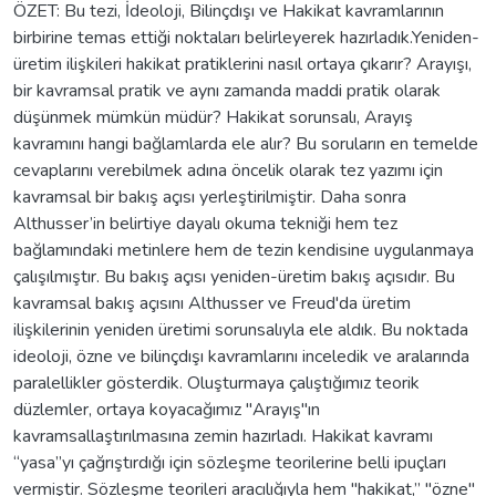
ÖZET: Bu tezi, İdeoloji, Bilinçdışı ve Hakikat kavramlarının
birbirine temas ettiği noktaları belirleyerek hazırladık.Yeniden-
üretim ilişkileri hakikat pratiklerini nasıl ortaya çıkarır? Arayışı,
bir kavramsal pratik ve aynı zamanda maddi pratik olarak
düşünmek mümkün müdür? Hakikat sorunsalı, Arayış
kavramını hangi bağlamlarda ele alır? Bu soruların en temelde
cevaplarını verebilmek adına öncelik olarak tez yazımı için
kavramsal bir bakış açısı yerleştirilmiştir. Daha sonra
Althusser’in belirtiye dayalı okuma tekniği hem tez
bağlamındaki metinlere hem de tezin kendisine uygulanmaya
çalışılmıştır. Bu bakış açısı yeniden-üretim bakış açısıdır. Bu
kavramsal bakış açısını Althusser ve Freud'da üretim
ilişkilerinin yeniden üretimi sorunsalıyla ele aldık. Bu noktada
ideoloji, özne ve bilinçdışı kavramlarını inceledik ve aralarında
paralellikler gösterdik. Oluşturmaya çalıştığımız teorik
düzlemler, ortaya koyacağımız "Arayış"ın
kavramsallaştırılmasına zemin hazırladı. Hakikat kavramı
“yasa”yı çağrıştırdığı için sözleşme teorilerine belli ipuçları
vermiştir. Sözleşme teorileri aracılığıyla hem "hakikat,” "özne"