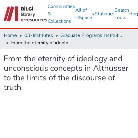
Communities
All of
Search
&
Statistics
Req
DSpace
Tools
Collections
Home
03-Institutes
Graduate Programs Institute Thesis Collection
From the eternity of ideology and unconscious concepts in Althusser to the limits of the discourse of truth
From the eternity of ideology and
unconscious concepts in Althusser
to the limits of the discourse of
truth