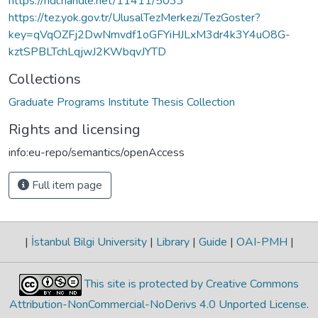
https://hdl.handle.net/11411/5033
https://tez.yok.gov.tr/UlusalTezMerkezi/TezGoster?
key=qVqOZFj2DwNmvdf1oGFYiHJLxM3dr4k3Y4uO8G-
kztSPBLTchLqjwJ2KWbqvJYTD
Collections
Graduate Programs Institute Thesis Collection
Rights and licensing
info:eu-repo/semantics/openAccess
Full item page
|
İstanbul Bilgi University
|
Library
|
Guide
|
OAI-PMH
|
This site is protected by Creative Commons
Attribution-NonCommercial-NoDerivs 4.0 Unported License
.