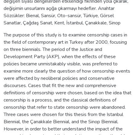
değişen siyasi dengelerden etkilendiği fikrinden yola çıkarak,
değişimin unsurlarını açığa çıkarmayı hedefler. Anahtar
Sözcükler: Bienal, Sansür, Oto-sansür, Türkiye, Görsel
Sanatlar, Çağdaş Sanat, Kent, İstanbul, Çanakkale, Sinop
The purpose of this study is to examine censorship cases in
the field of contemporary art in Turkey after 2000, focusing
on three biennials. The period of the Justice and
Development Party (AKP), when the effects of these
policies became unmistakably visible, was preferred to
examine more clearly the question of how censorship events
were affected by neoliberal policies and conservative
discourses. Cases that fit the new and comprehensive
definitions of censorship were chosen, based on the idea that
censorship is a process, and the classical definitions of
censorship that refer to state censorship were abandoned.
Three cases were chosen for this thesis from the Istanbul
Biennial, the Çanakkale Biennial, and the Sinop Biennial.
However, in order to better understand the impact of the