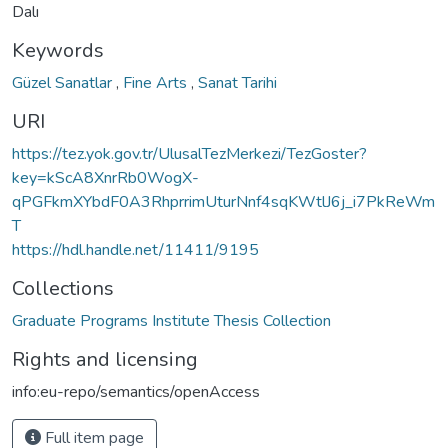
Dalı
Keywords
Güzel Sanatlar
,
Fine Arts
,
Sanat Tarihi
URI
https://tez.yok.gov.tr/UlusalTezMerkezi/TezGoster?
key=kScA8XnrRb0WogX-
qPGFkmXYbdF0A3RhprrimUturNnf4sqKWtlJ6j_i7PkReWm
T
https://hdl.handle.net/11411/9195
Collections
Graduate Programs Institute Thesis Collection
Rights and licensing
info:eu-repo/semantics/openAccess
Full item page