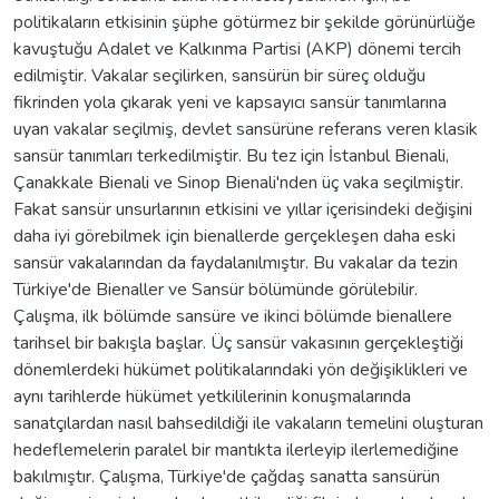
politikaların etkisinin şüphe götürmez bir şekilde görünürlüğe
kavuştuğu Adalet ve Kalkınma Partisi (AKP) dönemi tercih
edilmiştir. Vakalar seçilirken, sansürün bir süreç olduğu
fikrinden yola çıkarak yeni ve kapsayıcı sansür tanımlarına
uyan vakalar seçilmiş, devlet sansürüne referans veren klasik
sansür tanımları terkedilmiştir. Bu tez için İstanbul Bienali,
Çanakkale Bienali ve Sinop Bienali'nden üç vaka seçilmiştir.
Fakat sansür unsurlarının etkisini ve yıllar içerisindeki değişini
daha iyi görebilmek için bienallerde gerçekleşen daha eski
sansür vakalarından da faydalanılmıştır. Bu vakalar da tezin
Türkiye'de Bienaller ve Sansür bölümünde görülebilir.
Çalışma, ilk bölümde sansüre ve ikinci bölümde bienallere
tarihsel bir bakışla başlar. Üç sansür vakasının gerçekleştiği
dönemlerdeki hükümet politikalarındaki yön değişiklikleri ve
aynı tarihlerde hükümet yetkililerinin konuşmalarında
sanatçılardan nasıl bahsedildiği ile vakaların temelini oluşturan
hedeflemelerin paralel bir mantıkta ilerleyip ilerlemediğine
bakılmıştır. Çalışma, Türkiye'de çağdaş sanatta sansürün