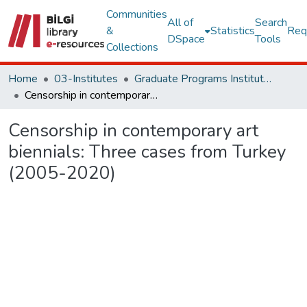
Communities
All of
Search
&
Statistics
Req
DSpace
Tools
Collections
Home
03-Institutes
Graduate Programs Institute Thesis Collection
Censorship in contemporary art biennials: Three cases from Turkey (2005-2020)
Censorship in contemporary art
biennials: Three cases from Turkey
(2005-2020)