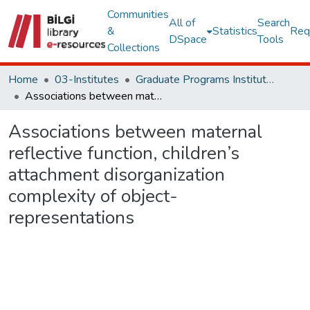
Communities
All of
Search
&
Statistics
Req
DSpace
Tools
Collections
Home
03-Institutes
Graduate Programs Institute Thesis Collection
Associations between maternal reflective function, children’s attachment disorganization complexity of object-representations
Associations between maternal
reflective function, children’s
attachment disorganization
complexity of object-
representations