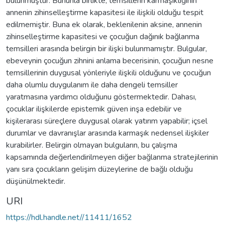
bulunmuştur. Bununla birlikte, temsillerin karmaşıklığının
annenin zihinselleştirme kapasitesi ile ilişkili olduğu tespit
edilmemiştir. Buna ek olarak, beklenilenin aksine, annenin
zihinselleştirme kapasitesi ve çocuğun dağınık bağlanma
temsilleri arasında belirgin bir ilişki bulunmamıştır. Bulgular,
ebeveynin çocuğun zihnini anlama becerisinin, çocuğun nesne
temsillerinin duygusal yönleriyle ilişkili olduğunu ve çocuğun
daha olumlu duygulanım ile daha dengeli temsiller
yaratmasına yardımcı olduğunu göstermektedir. Dahası,
çocuklar ilişkilerde epistemik güven inşa edebilir ve
kişilerarası süreçlere duygusal olarak yatırım yapabilir; içsel
durumlar ve davranışlar arasında karmaşık nedensel ilişkiler
kurabilirler. Belirgin olmayan bulguların, bu çalışma
kapsamında değerlendirilmeyen diğer bağlanma stratejilerinin
yanı sıra çocukların gelişim düzeylerine de bağlı olduğu
düşünülmektedir.
URI
https://hdl.handle.net//11411/1652