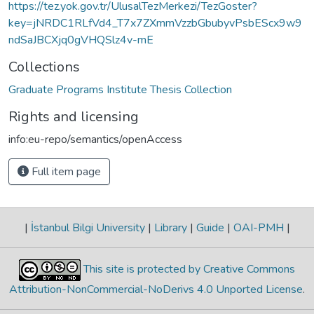
https://tez.yok.gov.tr/UlusalTezMerkezi/TezGoster?
key=jNRDC1RLfVd4_T7x7ZXmmVzzbGbubyvPsbEScx9w9
ndSaJBCXjq0gVHQSlz4v-mE
Collections
Graduate Programs Institute Thesis Collection
Rights and licensing
info:eu-repo/semantics/openAccess
Full item page
|
İstanbul Bilgi University
|
Library
|
Guide
|
OAI-PMH
|
This site is protected by Creative Commons
Attribution-NonCommercial-NoDerivs 4.0 Unported License
.