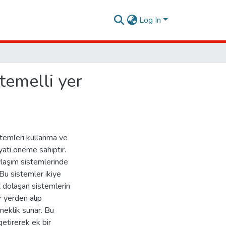
Log In
temelli yer
istemleri kullanma ve
ayati öneme sahiptir.
ylaşım sistemlerinde
 Bu sistemler ikiye
t dolaşan sistemlerin
r yerden alıp
sneklik sunar. Bu
getirerek ek bir