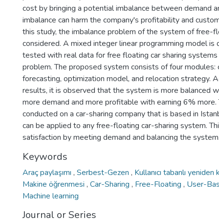
cost by bringing a potential imbalance between demand an
imbalance can harm the company's profitability and custome
this study, the imbalance problem of the system of free-flo
considered. A mixed integer linear programming model is
tested with real data for free floating car sharing systems 
problem. The proposed system consists of four modules: c
forecasting, optimization model, and relocation strategy. A
results, it is observed that the system is more balanced w
more demand and more profitable with earning 6% more.
conducted on a car-sharing company that is based in Istanb
can be applied to any free-floating car-sharing system. T
satisfaction by meeting demand and balancing the system
Keywords
Araç paylaşımı
,
Serbest-Gezen
,
Kullanıcı tabanlı yenide
Makine öğrenmesi
,
Car-Sharing
,
Free-Floating
,
User-Bas
Machine learning
Journal or Series