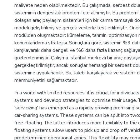
maliyete neden olabilmektedir. Bu çalışmada, serbest dol
sisteminin dengesizlik problemi ele alınmıştır. Bu problemi
dolaşan araç paylaşım sistemleri için bir karma tamsayılı 
modeli geliştirilmiş ve gerçek verilerle test edilmiştir. Öne
modülden oluşmaktadır: kümeleme, tahmin, optimizasyon 
konumlandırma stratejisi. Sonuçlara göre, sistemin %9 daha
karşılayarak daha dengeli ve %6 daha fazla kazanç sağlaya
gözlemlenmiştir. Çalışma İstanbul merkezli bir araç paylaşı
gerçekleştirilmiştir, ancak sonuçlar herhangi bir serbest d
sistemine uygulanabilir. Bu, talebi karşılayarak ve sistemi
memnuniyetini sağlamaktadır.
In a world with limited resources, it is crucial for individuals
systems and develop strategies to optimise their usage. T
'servicizing' has emerged as a rapidly growing promising sol
car-sharing systems. These systems can be split into two
free-floating. The latter introduces more flexibility to the
floating systems allow users to pick up and drop off vehi
predetermined operational zones. This flexibility may come