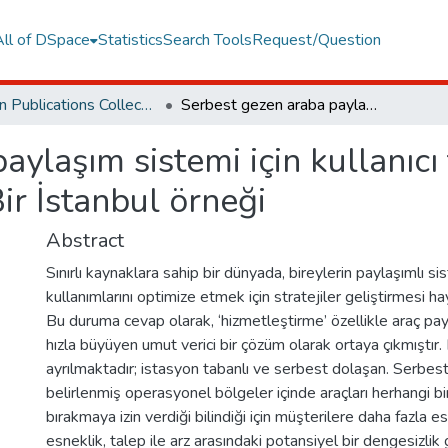
All of DSpace
Statistics
Search Tools
Request/Question
Orphan Publications Collections
Serbest gezen araba paylaşım sistemi için kullanıcı temelli yer değiştirme stratejisi: Bir İstanbul örneği
ylaşım sistemi için kullanıcı 
Bir İstanbul örneği
Abstract
Sınırlı kaynaklara sahip bir dünyada, bireylerin paylaşımlı s
kullanımlarını optimize etmek için stratejiler geliştirmesi h
Bu duruma cevap olarak, ‘hizmetleştirme’ özellikle araç pa
hızla büyüyen umut verici bir çözüm olarak ortaya çıkmıştır.
ayrılmaktadır; istasyon tabanlı ve serbest dolaşan. Serbes
belirlenmiş operasyonel bölgeler içinde araçları herhangi bi
bırakmaya izin verdiği bilindiği için müşterilere daha fazla e
esneklik, talep ile arz arasındaki potansiyel bir dengesizlik 