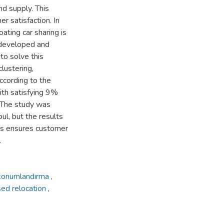
d supply. This
r satisfaction. In
ating car sharing is
 developed and
to solve this
lustering,
ccording to the
ith satisfying 9%
 The study was
ul, but the results
his ensures customer
.
n konumlandırma
,
ed relocation
,