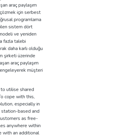
aşan araç paylaşım
 çözmek için serbest
doğrusal programlama
rilen sistem dört
modeli ve yeniden
 fazla talebi
rak daha karlı olduğu
m şirketi üzerinde
olaşan araç paylaşım
 dengeleyerek müşteri
 to utilise shared
o cope with this,
ution, especially in
: station-based and
 customers as free-
cles anywhere within
 with an additional