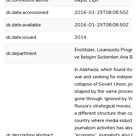
dc.contributor.author
Başol, Elçin
dc.date.accessioned
2016-01-29T08:08:50Z
dc.date.available
2016-01-29T08:08:50Z
dc.date.issued
2014
Enstitüler, Lisansüstü Progr
dc.department
ve İletişim Sistemleri Ana Bil
In Abkhazia, which found itsel
war and seeking for independ
collapse of Soviet Union, jour
shaped by the same process’
gone through. Ignored by Wes
Russia’s strategical moves, 
a different structure than co
country where media industry
journalism activities has abso
dc.description.abstract
“economy”, journalists also h