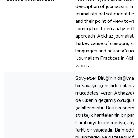
description of journalism. In 
journalists patriotic identiti
and their point of view towards
country has been analysed b
approach. Abkhaz journalists 
Turkey cause of diaspora, are 
languages and nationsCaucas
“Journalism Practices in Abkh
words.
Sovyetler Birliği’nin dağılması
bir savaşın içerisinde bulan ve
mücadelesi veren Abhazya’da g
de ülkenin geçirmiş olduğu sür
şekillenmiştir. Batı’nın önems
stratejik hamlelerinin bir par
Cumhuriyeti’nde medya; alışı
farklı bir yapıdadır. Bir medya
bulunmadığı ve gazetecilik faa