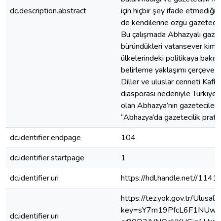
dc.description.abstract
için hiçbir şey ifade etmediği 
de kendilerine özgü gazetecilik
Bu çalışmada Abhazyalı gazet
büründükleri vatansever kimlik
ülkelerindeki politikaya bakış
belirleme yaklaşımı çerçevesi
Diller ve uluslar cenneti Kafk
diasporası nedeniyle Türkiye il
olan Abhazya’nın gazetecileri, 
“Abhazya’da gazetecilik pratiği
dc.identifier.endpage
104
dc.identifier.startpage
1
dc.identifier.uri
https://hdl.handle.net//114
https://tez.yok.gov.tr/Ulusa
key=sY7m19PfcL6F1NUw-
dc.identifier.uri