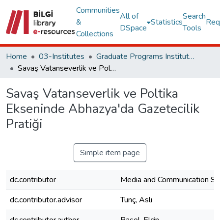
Communities
All of
Search
&
Statistics
Req
DSpace
Tools
Collections
Home
03-Institutes
Graduate Programs Institute Thesis Collection
Savaş Vatanseverlik ve Poltika Ekseninde Abhazya'da Gazetecilik Pratiği
Savaş Vatanseverlik ve Poltika
Ekseninde Abhazya'da Gazetecilik
Pratiği
Simple item page
dc.contributor
Media and Communication S
dc.contributor.advisor
Tunç, Aslı