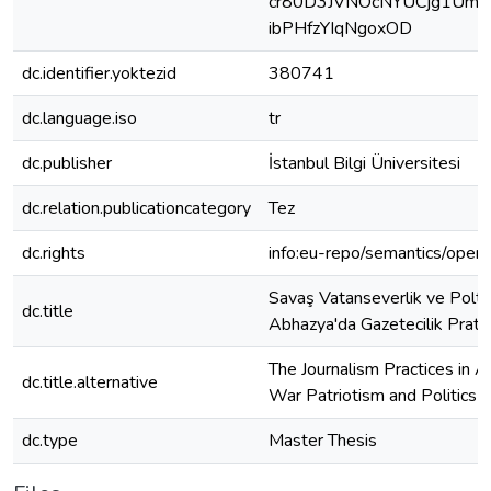
cr80D3JVNOcNYUCjg1Um
ibPHfzYIqNgoxOD
dc.identifier.yoktezid
380741
dc.language.iso
tr
dc.publisher
İstanbul Bilgi Üniversitesi
dc.relation.publicationcategory
Tez
dc.rights
info:eu-repo/semantics/open
Savaş Vatanseverlik ve Polti
dc.title
Abhazya'da Gazetecilik Pratiğ
The Journalism Practices in A
dc.title.alternative
War Patriotism and Politics
dc.type
Master Thesis