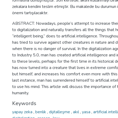
formatına dönüşmüştür. Son kertede, aklını kullanmayı bır
zekalara kendini teslim etmiştir. Bu makalede bu durumun i
önemi tartışılacaktır.
ABSTRACT: Nowadays, people’s attempt to increase thei
to digitalization and naturally transfers all the things that 
“intelligent being,” does to artificial intelligence. Througho
has tried to survive against other creatures in nature and
when there is no danger of survival. In the digitalization ag
to Industry 5.0, man has created artificial intelligence and
to these levels, perhaps for the first time in its historica
has now turned into a creature that lives in extreme comfor
but himself, and increases his comfort even more with this 
last instance, man has surrendered himself to artificial int
to use his mind. This article will discuss the importance of t
humanity.
Keywords
yapay zeka
,
benlik
,
dijitalleşme
,
akıl
,
yasa
,
artificial inte