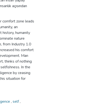
akan insan yapay
nsanlık açısından
r comfort zone leads
humanity, an
ut history, humanity
 dominate nature
e, from Industry 1.0
 increased his comfort
l development. Man
t, thinks of nothing
selfishness. In the
elligence by ceasing
his situation for
lligence
,
self
,