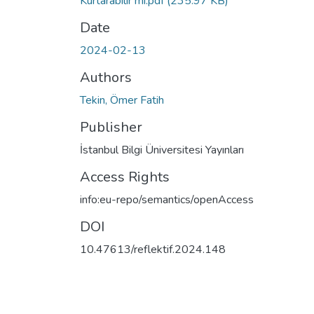
Kurtarabilir mi.pdf
(235.97 KB)
Date
2024-02-13
Authors
Tekin, Ömer Fatih
Publisher
İstanbul Bilgi Üniversitesi Yayınları
Access Rights
info:eu-repo/semantics/openAccess
DOI
10.47613/reflektif.2024.148