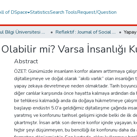
All of DSpace
Statistics
Search Tools
Request/Question
İstanbul Bilgi Üniversitesi Dergileri
Reflektif : Journal of Social Sciences
Olabilir mi? Varsa İnsanlığı K
Abstract
ÖZET: Günümüzde insanların konfor alanını arttırmaya çalış
dijitalleşmeye ve doğal olarak “akıllı varlık” olan insanlığın 
yapay zekaya devretmeye neden olmaktadır. Tarih boyunca
diğer canlılar karşısında önce hayatta kalmaya ardından da ha
bir tehlikesi kalmadığı anda da doğaya hükmetmeye çalışmış
başlayıp endüstri 5.0’a geldiğimiz dijitalleşme çağında ins
yaratmış ve konforunu tarihsel gelişimi içinde belki de ilk 
çıkartmıştır. İnsan artık son derece konfor içinde yaşayan,
hiçbir şeyi düşünmeyen, bu bencilliği ile konforunu daha da ar