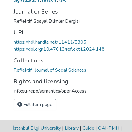
digitalization
,
reason
,
law
Journal or Series
Reflektif: Sosyal Bilimler Dergisi
URI
https://hdl.handle.net/11411/5305
https://doi.org/10.47613/reflektif.2024.148
Collections
Reflektif : Journal of Social Sciences
Rights and licensing
info:eu-repo/semantics/openAccess
Full item page
|
İstanbul Bilgi University
|
Library
|
Guide
|
OAI-PMH
|