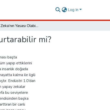
Log In
Yapay Zeka’nın Yasası Olabilir mi? Varsa İnsanlığı Kurtarabilir mi?
urtarabilir mi?
ması başta
tüm yapıp ettiklerini
 insanlık doğada
yatta kalma ile ilgili
tır. Endüstri 1.0’dan
an yapay zekalar
defa bu seviyelere
 kendisinden başka
ttıran bir canlı