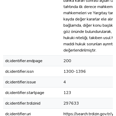
banka kararı sonrası açılan ta
tahtında ilk derece mahkemele
mahkemeleri ve Yargıtay taraf
kayda değer kararlar ele alınm
bağlamda, diğer konu başlıkları 
göz önünde bulundurularak, 
hukuki niteliği, takiben usul h
maddi hukuk sorunları ayrıntılı
değerlendirilmiştir.
dc.identifier.endpage
200
dc.identifier.issn
1300-1396
dc.identifier.issue
4
dc.identifier.startpage
123
dc.identifier.trdizinid
297633
dc.identifier.uri
https://search.trdizin.gov.tr