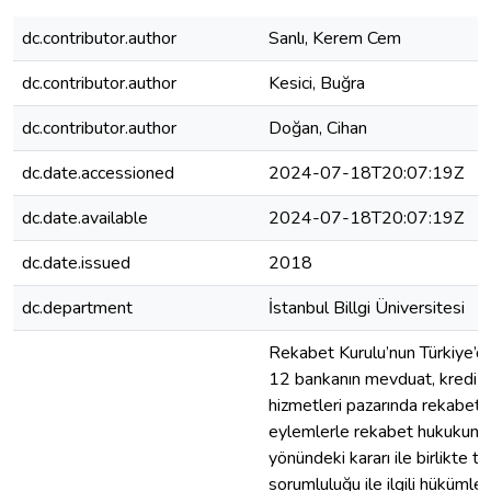
dc.contributor.author
Sanlı, Kerem Cem
dc.contributor.author
Kesici, Buğra
dc.contributor.author
Doğan, Cihan
dc.date.accessioned
2024-07-18T20:07:19Z
dc.date.available
2024-07-18T20:07:19Z
dc.date.issued
2018
dc.department
İstanbul Billgi Üniversitesi
Rekabet Kurulu’nun Türkiye’de
12 bankanın mevduat, kredi ve
hizmetleri pazarında rekabeti k
eylemlerle rekabet hukukunu i
yönündeki kararı ile birlikte t
sorumluluğu ile ilgili hükümle