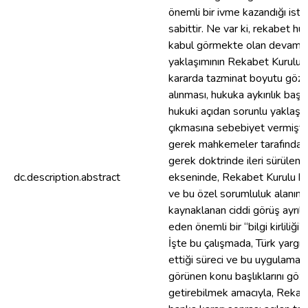
önemli bir ivme kazandığı istati
sabittir. Ne var ki, rekabet h
kabul görmekte olan devam ed
yaklaşımının Rekabet Kurulu t
kararda tazminat boyutu göz a
alınması, hukuka aykırılık baş
hukuki açıdan sorunlu yaklaşım
çıkmasına sebebiyet vermiştir.
gerek mahkemeler tarafından v
gerek doktrinde ileri sürülen 
dc.description.abstract
ekseninde, Rekabet Kurulu kar
ve bu özel sorumluluk alanının
kaynaklanan ciddi görüş ayrılık
eden önemli bir “bilgi kirliliği”
İşte bu çalışmada, Türk yargı
ettiği süreci ve bu uygulamad
görünen konu başlıklarını göz
getirebilmek amacıyla, Rekab