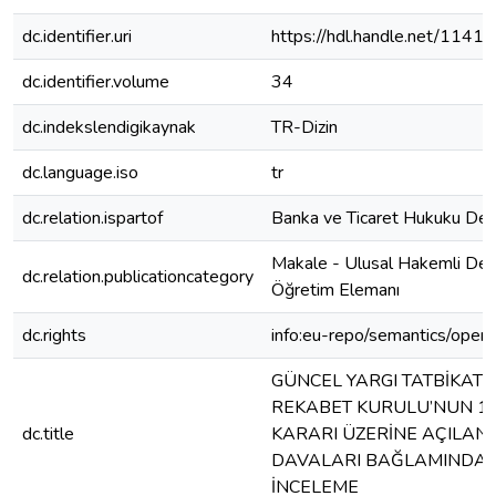
dc.identifier.uri
https://hdl.handle.net/1141
dc.identifier.volume
34
dc.indekslendigikaynak
TR-Dizin
dc.language.iso
tr
dc.relation.ispartof
Banka ve Ticaret Hukuku Derg
Makale - Ulusal Hakemli Der
dc.relation.publicationcategory
Öğretim Elemanı
dc.rights
info:eu-repo/semantics/open
GÜNCEL YARGI TATBİKATI 
REKABET KURULU’NUN 1
dc.title
KARARI ÜZERİNE AÇILAN
DAVALARI BAĞLAMINDA A
İNCELEME