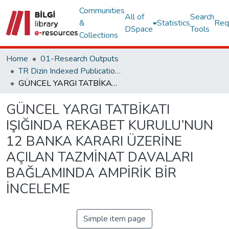
Communities
All of
Search
&
Statistics
Req
DSpace
Tools
Collections
Home
01-Research Outputs
TR Dizin Indexed Publications
GÜNCEL YARGI TATBİKATI IŞIĞINDA REKABET KURULU’NUN 12 BANKA KARARI ÜZERİNE AÇILAN TAZMİNAT DAVALARI BAĞLAMINDA AMPİRİK BİR İNCELEME
GÜNCEL YARGI TATBİKATI
IŞIĞINDA REKABET KURULU’NUN
12 BANKA KARARI ÜZERİNE
AÇILAN TAZMİNAT DAVALARI
BAĞLAMINDA AMPİRİK BİR
İNCELEME
Simple item page