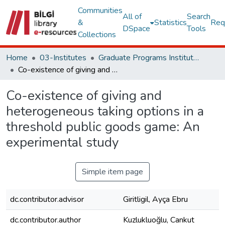
Communities
All of
Search
&
Statistics
Req
DSpace
Tools
Collections
Home
03-Institutes
Graduate Programs Institute Thesis Collection
Co-existence of giving and heterogeneous taking options in a threshold public goods game: An experimental study
Co-existence of giving and
heterogeneous taking options in a
threshold public goods game: An
experimental study
Simple item page
dc.contributor.advisor
Giritligil, Ayça Ebru
dc.contributor.author
Kuzlukluoğlu, Cankut