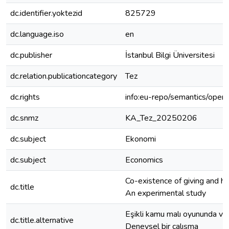
dc.identifier.yoktezid
825729
dc.language.iso
en
dc.publisher
İstanbul Bilgi Üniversitesi
dc.relation.publicationcategory
Tez
dc.rights
info:eu-repo/semantics/open
dc.snmz
KA_Tez_20250206
dc.subject
Ekonomi
dc.subject
Economics
Co-existence of giving and h
dc.title
An experimental study
Eşikli kamu malı oyununda ve
dc.title.alternative
Deneysel bir çalışma