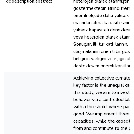
dc.description.abstract
heterojen olarak atanmıştır. 
göstermektedir. Birinci tretma
önemli ölçüde daha yüksek o
malından alma kapasitesinin iş
yüksek kapasiteli deneklerin k
veya heterojen olarak atanmas
Sonuçlar, ilk tur katkılarının, 
ulaşmalarının önemli bir göst
birliğinin varlığını ve eşiğin ul
destekleyen önemli kanıtlar 
Achieving collective climate t
key factor is the unequal cap
this study, we aim to invest
behavior via a controlled la
with a threshold, where parti
good. We implement three tre
capacities, while the capacity
from and contribute to the p