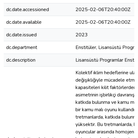
dc.date.accessioned
2025-02-06T20:40:00Z
dc.date.available
2025-02-06T20:40:00Z
dc.date.issued
2023
dc.department
Enstitüler, Lisansüstü Progra
dc.description
Lisansüstü Programlar Enstit
Kolektif iklim hedeflerine ulaş
değişikliğiyle mücadele etme 
kapasiteleri kilit faktörlerden
asimetrinin işbirlikçi davranı
katkıda bulunma ve kamu malın
bir kamu malı oyunu kullandık.
tretmanlarda, katkıda bulunma
yüksektir. Bu tretmanlarda, 
oyuncular arasında homojendi