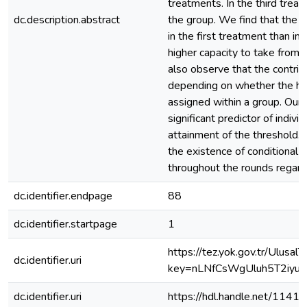
treatments. In the third trea
dc.description.abstract
the group. We find that the su
in the first treatment than i
higher capacity to take from 
also observe that the contribu
depending on whether the hi
assigned within a group. Our 
significant predictor of indiv
attainment of the threshold. 
the existence of conditional 
throughout the rounds regardin
dc.identifier.endpage
88
dc.identifier.startpage
1
https://tez.yok.gov.tr/Ulusa
dc.identifier.uri
key=nLNfCsWgUluh5T2iy
dc.identifier.uri
https://hdl.handle.net/1141