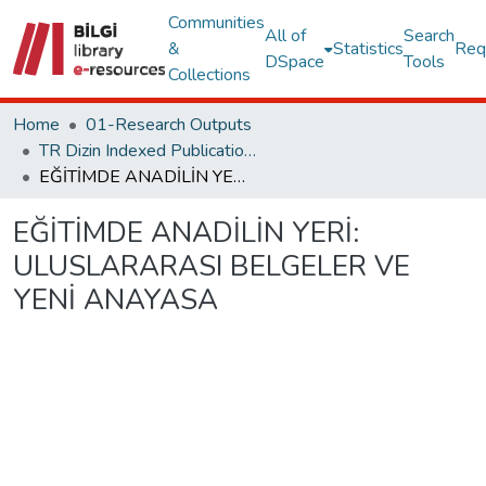
Communities
All of
Search
&
Statistics
Req
DSpace
Tools
Collections
Home
01-Research Outputs
TR Dizin Indexed Publications
EĞİTİMDE ANADİLİN YERİ: ULUSLARARASI BELGELER VE YENİ ANAYASA
EĞİTİMDE ANADİLİN YERİ:
ULUSLARARASI BELGELER VE
YENİ ANAYASA