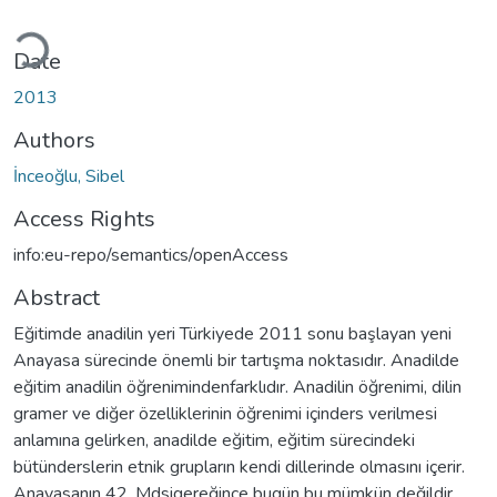
ading...
Date
2013
Authors
İnceoğlu, Sibel
Access Rights
info:eu-repo/semantics/openAccess
Abstract
Eğitimde anadilin yeri Türkiyede 2011 sonu başlayan yeni
Anayasa sürecinde önemli bir tartışma noktasıdır. Anadilde
eğitim anadilin öğrenimindenfarklıdır. Anadilin öğrenimi, dilin
gramer ve diğer özelliklerinin öğrenimi içinders verilmesi
anlamına gelirken, anadilde eğitim, eğitim sürecindeki
bütünderslerin etnik grupların kendi dillerinde olmasını içerir.
Anayasanın 42. Mdsigereğince bugün bu mümkün değildir.