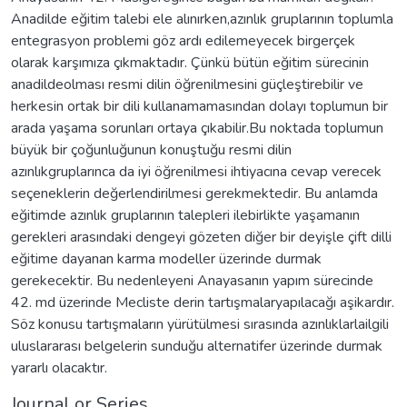
Anadilde eğitim talebi ele alınırken,azınlık gruplarının toplumla
entegrasyon problemi göz ardı edilemeyecek birgerçek
olarak karşımıza çıkmaktadır. Çünkü bütün eğitim sürecinin
anadildeolması resmi dilin öğrenilmesini güçleştirebilir ve
herkesin ortak bir dili kullanamamasından dolayı toplumun bir
arada yaşama sorunları ortaya çıkabilir.Bu noktada toplumun
büyük bir çoğunluğunun konuştuğu resmi dilin
azınlıkgruplarınca da iyi öğrenilmesi ihtiyacına cevap verecek
seçeneklerin değerlendirilmesi gerekmektedir. Bu anlamda
eğitimde azınlık gruplarının talepleri ilebirlikte yaşamanın
gerekleri arasındaki dengeyi gözeten diğer bir deyişle çift dilli
eğitime dayanan karma modeller üzerinde durmak
gerekecektir. Bu nedenleyeni Anayasanın yapım sürecinde
42. md üzerinde Mecliste derin tartışmalaryapılacağı aşikardır.
Söz konusu tartışmaların yürütülmesi sırasında azınlıklarlailgili
uluslararası belgelerin sunduğu alternatifer üzerinde durmak
yararlı olacaktır.
Journal or Series