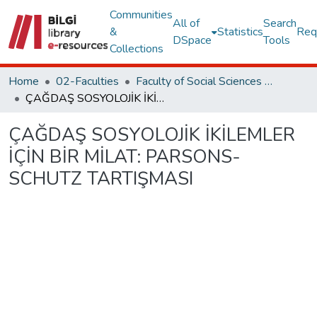
Communities
All of
Search
&
Statistics
Req
DSpace
Tools
Collections
Home
02-Faculties
Faculty of Social Sciences and Humanities
ÇAĞDAŞ SOSYOLOJİK İKİLEMLER İÇİN BİR MİLAT: PARSONS-SCHUTZ TARTIŞMASI
ÇAĞDAŞ SOSYOLOJİK İKİLEMLER
İÇİN BİR MİLAT: PARSONS-
SCHUTZ TARTIŞMASI