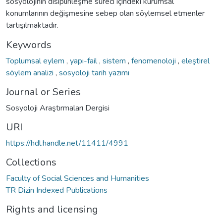
sosyolojinin disiplinleşme süreci içindeki kurumsal
konumlarının değişmesine sebep olan söylemsel etmenler
tartışılmaktadır.
Keywords
Toplumsal eylem
,
yapı-fail
,
sistem
,
fenomenoloji
,
eleştirel
söylem analizi
,
sosyoloji tarih yazımı
Journal or Series
Sosyoloji Araştırmaları Dergisi
URI
https://hdl.handle.net/11411/4991
Collections
Faculty of Social Sciences and Humanities
TR Dizin Indexed Publications
Rights and licensing