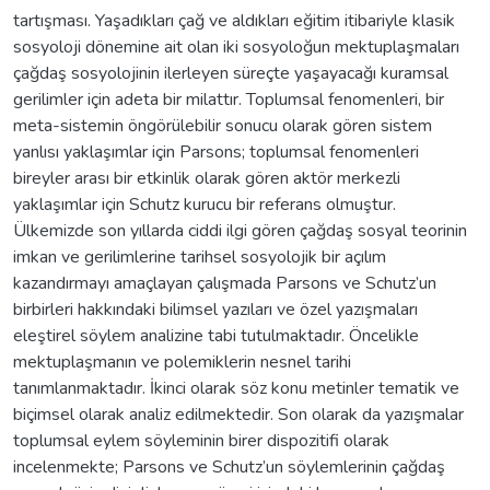
tartışması. Yaşadıkları çağ ve aldıkları eğitim itibariyle klasik
sosyoloji dönemine ait olan iki sosyoloğun mektuplaşmaları
çağdaş sosyolojinin ilerleyen süreçte yaşayacağı kuramsal
gerilimler için adeta bir milattır. Toplumsal fenomenleri, bir
meta-sistemin öngörülebilir sonucu olarak gören sistem
yanlısı yaklaşımlar için Parsons; toplumsal fenomenleri
bireyler arası bir etkinlik olarak gören aktör merkezli
yaklaşımlar için Schutz kurucu bir referans olmuştur.
Ülkemizde son yıllarda ciddi ilgi gören çağdaş sosyal teorinin
imkan ve gerilimlerine tarihsel sosyolojik bir açılım
kazandırmayı amaçlayan çalışmada Parsons ve Schutz’un
birbirleri hakkındaki bilimsel yazıları ve özel yazışmaları
eleştirel söylem analizine tabi tutulmaktadır. Öncelikle
mektuplaşmanın ve polemiklerin nesnel tarihi
tanımlanmaktadır. İkinci olarak söz konu metinler tematik ve
biçimsel olarak analiz edilmektedir. Son olarak da yazışmalar
toplumsal eylem söyleminin birer dispozitifi olarak
incelenmekte; Parsons ve Schutz’un söylemlerinin çağdaş