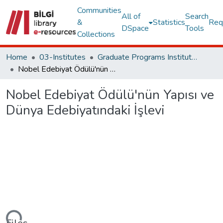
Communities
All of
Search
&
Statistics
Req
DSpace
Tools
Collections
Home
03-Institutes
Graduate Programs Institute Thesis Collection
Nobel Edebiyat Ödülü'nün Yapısı ve Dünya Edebiyatındaki İşlevi
Nobel Edebiyat Ödülü'nün Yapısı ve
Dünya Edebiyatındaki İşlevi
ding...