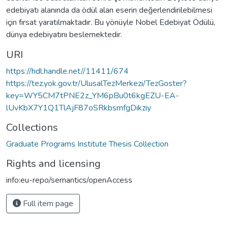
edebiyatı alanında da ödül alan eserin değerlendirilebilmesi
için fırsat yaratılmaktadır. Bu yönüyle Nobel Edebiyat Ödülü,
dünya edebiyatını beslemektedir.
URI
https://hdl.handle.net//11411/674
https://tez.yok.gov.tr/UlusalTezMerkezi/TezGoster?
key=WY5CM7tPNE2z_YM6pBu0t6kgEZU-EA-
lUvKbX7Y1Q1TlAjF87oSRkbsmfgDikziy
Collections
Graduate Programs Institute Thesis Collection
Rights and licensing
info:eu-repo/semantics/openAccess
Full item page