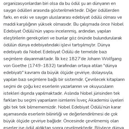
organizasyonlardan biri olsa da bu ödül şu an dünyanın en
saygın ödülleri arasında gösterilmektedir. Diğer ödüllerden
farkı, en eski ve saygın uluslararası edebiyat ödülü olması ve
maddi karşılığının yüksek olmasıdır. Bu çalışmada önce Nobel
Edebiyat Ödülü’nün yapısı incelenmiş, ardından, yapılan
eleştirilerin gerekçeleri ve bunlar göz önünde bulundurularak
ödülün dünya edebiyatındaki işlevi tartışılmıştır. Dünya
edebiyatı da Nobel Edebiyat Ödülü de temelde bazı
seçimlere dayanmaktadır. İlk kez 1827’de Johann Wolfgang
von Goethe (1749-1832) tarafından ortaya atılan "dünya
edebiyatı" kavramı da büyük ölçüde çeviriye, dolayısıyla,
yapılan bazı seçimlere bağlı bir sistemdir. Çevrilecek kitapların
seçimi de çoğu kez eserlerin yazarlarının ve okuyucuların
istekleri dışında yapılmaktadır. Aslında Nobel jürisinden tek
farkları bu seçimi yapanların isimlerini İsveç Akademisi üyeleri
gibi tek tek bilmememizdir. Nobel Edebiyat Ödülü’nün karar
aşamasında eserlerin bilinirliği ve değerlendirilmesi de çok
büyük ölçüde çeviriye bağlıdır. Öncesinde çevrilmemiş olan
eserler ise ödül aldıktan sonra çevrilmektedir. Böylece dünya