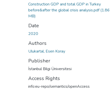
Construction GDP and total GDP in Turkey
before&after the global crisis analysis.pdf
(1.86
MB)
Date
2020
Authors
Ulukartal, Esen Koray
Publisher
İstanbul Bilgi Üniversitesi
Access Rights
info:eu-repo/semantics/openAccess