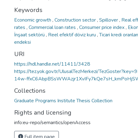
Keywords
Economic growth
,
Construction sector
,
Spillover
,
Real ef
rates
,
Commercial loan rates
,
Consumer price index
,
Eko
İnşaat sektörü
,
Reel efektif döviz kuru
,
Ticari kredi oranlar
endeksi
URI
https://hdl.handle.net/11411/3428
https://tez.yok.gov.tr/UlusalTezMerkezi/TezGoster?key
14w-ffxC6AbpBSsWWAzjr1XvIFy7kQe7sH_kmPoHj
Collections
Graduate Programs Institute Thesis Collection
Rights and licensing
info:eu-repo/semantics/openAccess
Full item page