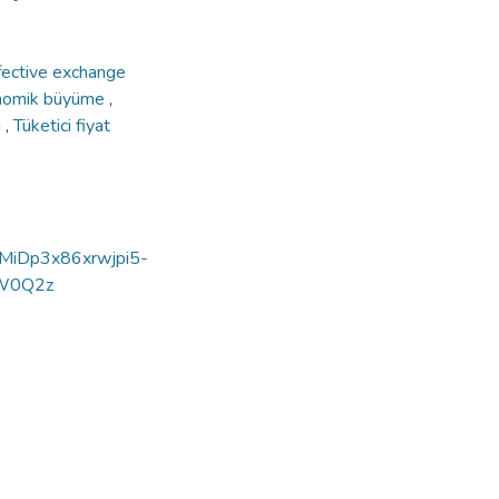
fective exchange
nomik büyüme
,
ı
,
Tüketici fiyat
=9MiDp3x86xrwjpi5-
SW0Q2z