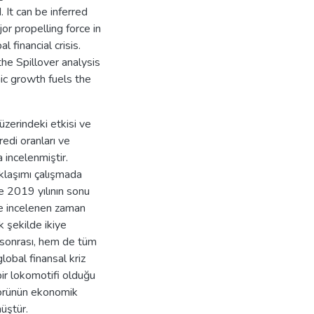
. It can be inferred
or propelling force in
 financial crisis.
the Spillover analysis
ic growth fuels the
zerindeki etkisi ve
kredi oranları ve
a incelenmiştir.
aklaşımı çalışmada
ve 2019 yılının sonu
ve incelenen zaman
k şekilde ikiye
m sonrası, hem de tüm
lobal finansal kriz
ir lokomotifi olduğu
ktörünün ekonomik
üştür.