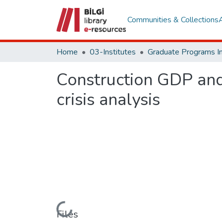
Communities & Collections
Home
03-Institutes
Construction GDP and 
crisis analysis
Loading...
Files