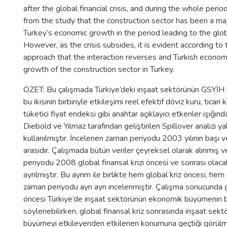
after the global financial crisis, and during the whole period
from the study that the construction sector has been a maj
Turkey’s economic growth in the period leading to the global
However, as the crisis subsides, it is evident according to 
approach that the interaction reverses and Turkish econom
growth of the construction sector in Turkey.
ÖZET: Bu çalışmada Türkiye’deki inşaat sektörünün GSYİH ü
bu ikisinin birbiriyle etkileşimi reel efektif döviz kuru, ticari 
tüketici fiyat endeksi gibi anahtar açıklayıcı etkenler ışığınd
Diebold ve Yılmaz tarafından geliştirilen Spillover analizi y
kullanılmıştır. İncelenen zaman periyodu 2003 yılının başı 
arasıdır. Çalışmada bütün veriler çeyreksel olarak alınmış 
periyodu 2008 global finansal krizi öncesi ve sonrası olaca
ayrılmıştır. Bu ayrım ile birlikte hem global kriz öncesi, he
zaman periyodu ayrı ayrı incelenmiştir. Çalışma sonucunda g
öncesi Türkiye’de inşaat sektörünün ekonomik büyümenin b
söylenebilirken, global finansal kriz sonrasında inşaat se
büyümeyi etkileyenden etkilenen konumuna geçtiği görülm