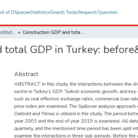
All of DSpace
Statistics
Search Tools
Request/Question
Graduate Programs Institute Thesis Collection
Construction GDP and total GDP in Turkey: before&after the global crisis analysis
total GDP in Turkey: before&
Abstract
ABSTRACT: In this study, the interactions between the sh
sector in Turkey’s GDP, Turkish economic growth, and key 
such as real effective exchange rates, commercial loan ra
price index are examined. The Spillover analysis approac
Diebold and Yilmaz is utilized in the study. The period bet
year 2003 and the end of year 2019 is examined. All dat
quarterly, and the mentioned time period has been split in
examine the interactions in three sub-periods: Before the gl