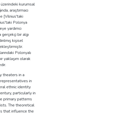
i üzerindeki kurumsal
ğında, araştırmacı
 [Vilnius'taki
ius'taki Polonya
meye yardımcı
 gerçekçi bir algı
ırılmış kişisel
kleştirmiştir.
larındaki Polonyalı
bir yaklaşım olarak
dir.
y theaters in a
 representatives in
al ethnic identity
ntury, particularly in
he primary patterns
sts. The theoretical
 that influence the