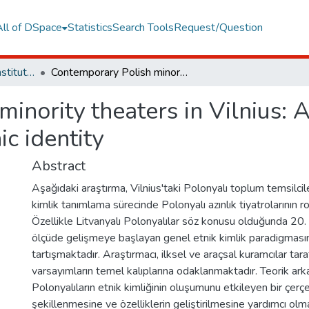
All of DSpace
Statistics
Search Tools
Request/Question
Graduate Programs Institute Thesis Collection
Contemporary Polish minority theaters in Vilnius: A key in maintaining Lithuanian poles' ethnic identity
inority theaters in Vilnius: A
ic identity
Abstract
Aşağıdaki araştırma, Vilnius'taki Polonyalı toplum temsilcil
kimlik tanımlama sürecinde Polonyalı azınlık tiyatrolarının r
Özellikle Litvanyalı Polonyalılar söz konusu olduğunda 20.
ölçüde gelişmeye başlayan genel etnik kimlik paradigmasını
tartışmaktadır. Araştırmacı, ilksel ve araçsal kuramcılar tar
varsayımların temel kalıplarına odaklanmaktadır. Teorik arka
Polonyalıların etnik kimliğinin oluşumunu etkileyen bir çerç
şekillenmesine ve özelliklerin geliştirilmesine yardımcı olma