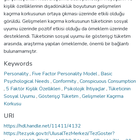
kişilik özelliklerinin dışadönüklük boyutunun gelişmeleri
kaçırma korkusunun ortaya çıkması üzerinde etkili olduğu
görüldü. Gelişmeleri kaçırma korkusunun tüketicinin sosyal
uyumu üzerinde pozitif etkisi olduğu da örneklem üzerinde
desteklendi. Tüketicinin sosyal uyumu ile gösterişçi tüketim
arasında, araştırma yapılan örneklemde, önemli bir bağlantı
bulunamamıştır.
Keywords
Personality
,
Five Factor Personality Model
,
Basic
Psychological Needs
,
Conformity
,
Conspicuous Consumption
,
5 Faktör Kişilik Özellikleri
,
Psikolojik İhtiyaçlar
,
Tüketicinin
Sosyal Uyumu
,
Gösterişçi Tüketim
,
Gelişmeler Kaçırma
Korkusu
URI
https://hdl.handle.net/11411/4132
https://tez.yok.gov.tr/UlusalTezMerkezi/TezGoster?