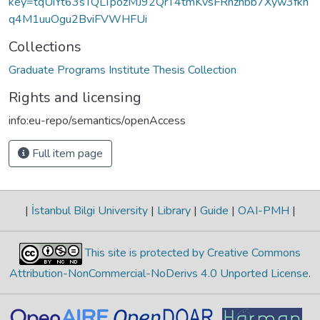
key=tqUiYt63sTQLTpozMJ92QrT4tmKvsFRnzhbb7Xyw3fkn
q4M1uuOgu2BviFVWHFUi
Collections
Graduate Programs Institute Thesis Collection
Rights and licensing
info:eu-repo/semantics/openAccess
Full item page
|
İstanbul Bilgi University
|
Library
|
Guide
|
OAI-PMH
|
This site is protected by Creative Commons
Attribution-NonCommercial-NoDerivs 4.0 Unported License
.