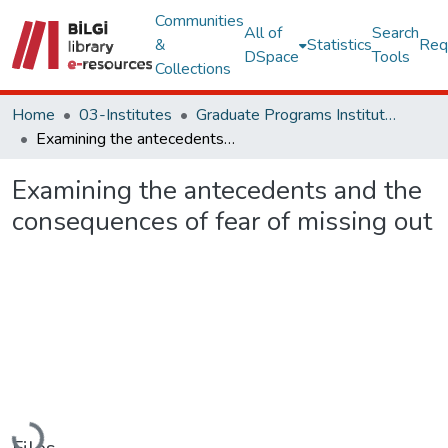
Communities
All of
Search
&
Statistics
Req
DSpace
Tools
Collections
Home
03-Institutes
Graduate Programs Institute Thesis Collection
Examining the antecedents and the consequences of fear of missing out
Examining the antecedents and the
consequences of fear of missing out
Loading...