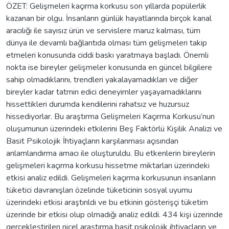
ÖZET: Gelişmeleri kaçırma korkusu son yıllarda popülerlik
kazanan bir olgu. İnsanların günlük hayatlarında birçok kanal
aracılığı ile sayısız ürün ve servislere maruz kalması, tüm
dünya ile devamlı bağlantıda olması tüm gelişmeleri takip
etmeleri konusunda ciddi baskı yaratmaya başladı. Önemli
nokta ise bireyler gelişmeler konusunda en güncel bilgilere
sahip olmadıklarını, trendleri yakalayamadıkları ve diğer
bireyler kadar tatmin edici deneyimler yaşayamadıklarını
hissettikleri durumda kendilerini rahatsız ve huzursuz
hissediyorlar. Bu araştırma Gelişmeleri Kaçırma Korkusu’nun
oluşumunun üzerindeki etkilerini Beş Faktörlü Kişilik Analizi ve
Basit Psikolojik İhtiyaçların karşılanması açısından
anlamlandırma amacı ile oluşturuldu. Bu etkenlerin bireylerin
gelişmeleri kaçırma korkusu hissetme miktarları üzerindeki
etkisi analiz edildi. Gelişmeleri kaçırma korkusunun insanların
tüketici davranışları özelinde tüketicinin sosyal uyumu
üzerindeki etkisi araştırıldı ve bu etkinin gösterişçi tüketim
üzerinde bir etkisi olup olmadığı analiz edildi. 434 kişi üzerinde
gerçekleştirilen nicel araştırma basit psikolojik ihtiyaçların ve