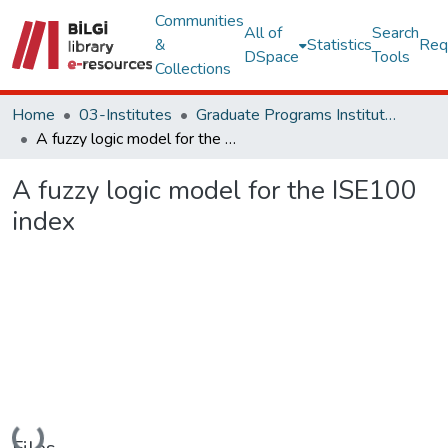
Communities
All of
Search
&
Statistics
Req
DSpace
Tools
Collections
Home
03-Institutes
Graduate Programs Institute Thesis Collection
A fuzzy logic model for the ISE100 index
A fuzzy logic model for the ISE100
index
Loading...