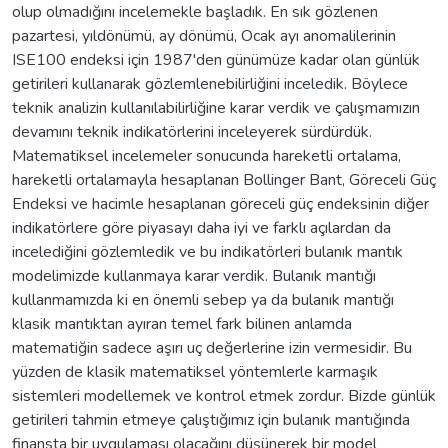
olup olmadığını incelemekle başladık. En sık gözlenen
pazartesi, yıldönümü, ay dönümü, Ocak ayı anomalilerinin
ISE100 endeksi için 1987'den günümüze kadar olan günlük
getirileri kullanarak gözlemlenebilirliğini inceledik. Böylece
teknik analizin kullanılabilirliğine karar verdik ve çalışmamızın
devamını teknik indikatörlerini inceleyerek sürdürdük.
Matematiksel incelemeler sonucunda hareketli ortalama,
hareketli ortalamayla hesaplanan Bollinger Bant, Göreceli Güç
Endeksi ve hacimle hesaplanan göreceli güç endeksinin diğer
indikatörlere göre piyasayı daha iyi ve farklı açılardan da
incelediğini gözlemledik ve bu indikatörleri bulanık mantık
modelimizde kullanmaya karar verdik. Bulanık mantığı
kullanmamızda ki en önemli sebep ya da bulanık mantığı
klasik mantıktan ayıran temel fark bilinen anlamda
matematiğin sadece aşırı uç değerlerine izin vermesidir. Bu
yüzden de klasik matematiksel yöntemlerle karmaşık
sistemleri modellemek ve kontrol etmek zordur. Bizde günlük
getirileri tahmin etmeye çalıştığımız için bulanık mantığında
finansta bir uygulaması olacağını düşünerek bir model