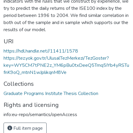
indicators with the rules that we construct by experience, we
try to predict the daily returns of the ISE100 index by the
period between 1996 to 2004. We find similar correlation in
both out of the sample and in sample which supports our the
results of our model.
URI
https://hdl.handle.net//11411/1578
https://tez.yok.gov.tr/UlusalTezMerkezi/TezGoster?
key=WY5CM7tPNE2z_YM6pBu0txDeeQ5Tmq5IYb4yRSTu
fnK9oQ_mtnN1wJplikqnM8Ve
Collections
Graduate Programs Institute Thesis Collection
Rights and licensing
info:eu-repo/semantics/openAccess
Full item page