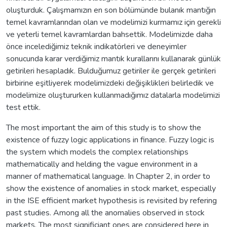
oluşturduk. Çalışmamızın en son bölümünde bulanık mantığın
temel kavramlarından olan ve modelimizi kurmamız için gerekli
ve yeterli temel kavramlardan bahsettik. Modelimizde daha
önce incelediğimiz teknik indikatörleri ve deneyimler
sonucunda karar verdiğimiz mantık kurallarını kullanarak günlük
getirileri hesapladık. Bulduğumuz getiriler ile gerçek getirileri
birbirine eşitliyerek modelimizdeki değişiklikleri belirledik ve
modelimize oluştururken kullanmadığımız datalarla modelimizi
test ettik.
The most important the aim of this study is to show the
existence of fuzzy logic applications in finance. Fuzzy logic is
the system which models the complex relationships
mathematically and helding the vague environment in a
manner of mathematical language. In Chapter 2, in order to
show the existence of anomalies in stock market, especially
in the ISE efficient market hypothesis is revisited by refering
past studies. Among all the anomalies observed in stock
markets. The most significiant ones are considered here in