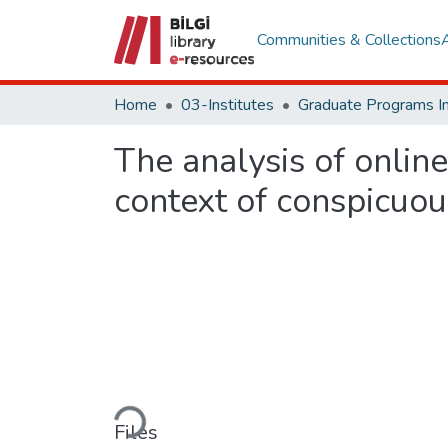
Communities & Collections
Home
03-Institutes
The analysis of onli
context of conspicuo
Loading...
Files