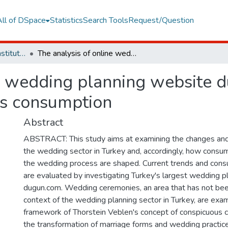
All of DSpace
Statistics
Search Tools
Request/Question
Graduate Programs Institute Thesis Collection
The analysis of online wedding planning website dugun.com in the context of conspicuous consumption
ne wedding planning website d
us consumption
Abstract
ABSTRACT: This study aims at examining the changes and 
the wedding sector in Turkey and, accordingly, how consum
the wedding process are shaped. Current trends and con
are evaluated by investigating Turkey's largest wedding 
dugun.com. Wedding ceremonies, an area that has not bee
context of the wedding planning sector in Turkey, are exa
framework of Thorstein Veblen's concept of conspicuous c
the transformation of marriage forms and wedding practic