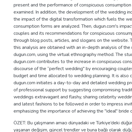
present and the performance of conspicuous consumption 
examined. In addition, the development of the wedding ind
the impact of the digital transformation which fuels the w
consumption forms are analyzed. Then, dugun.com's impa
couples and its recommendations for conspicuous consump
through blog posts, articles, and slogans on the website. 
this analysis are obtained with an in-depth analysis of th
dugun.com, using the virtual ethnography method. The st
dugun.com contributes to the increase in conspicuous con
discourse of the “perfect wedding" by encouraging couple
budget and time allocated to wedding planning. It is also 
dugun.com initiates a day-to-day and detailed wedding pr
of professional support by suggesting compromising tradi
weddings extravagant and flashy, sharing celebrity weddi
and latest fashions to be followed in order to impress inv
emphasizing the importance of achieving the "ideal" bride
ÖZET: Bu çalışmanın amacı dünyadaki ve Türkiye’deki düğ
yaşanan değişim, güncel trendler ve buna bağlı olarak düğ