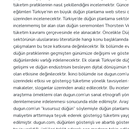
tüketim pratiklerinin nasıl şekillendiğini incelemektir. Günc
eğilimleri Türkiye’nin en büyük düğün planlama web sitesi
üzerinden incelenecektir. Türkiye’de düğün planlama sektö
incelenmemiş bir alan olan düğün seremonileri Thorstein Ve
tüketim kavramı çerçevesinde ele alınacaktır. Öncelikle D
sektörünün uluslararası literatürde hangi konu başlıklarında 
çalışmaların bu teze katkısına değinilecektir. İlk bölümde evl
düğün pratiklerinin geçmişten günümüze değişimi ve göster
düğünlerdeki varlığı irdelenecektir. Ek olarak Türkiye’de dü
gelişimi ve düğün endüstrisini besleyen dijital dönüşümün 
olan etkisine değinilecektir. İkinci bölümde ise dugun.com’u
üzerindeki etkisi ve gösterişçi tüketime yönelik tavsiyeleri s
makaleler, sloganlar üzerinden analiz edilecektir. Bu incelem
araştırma örneklemi olan dugun.com’un sanal etnografi yö
derinlemesine irdelenmesi sonucunda elde edilmiştir. Ara
dugun.com’un “kusursuz düğün” söylemiyle düğün planlama
maliyetini arttırmaya teşvik ederek gösterişçi tüketimi yaygı
edilmiştir. dugun.com, düğünleri gösterişli ve abartılı göst