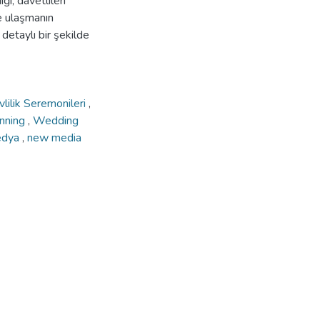
ği, davetlileri
e ulaşmanın
etaylı bir şekilde
vlilik Seremonileri
,
nning
,
Wedding
edya
,
new media