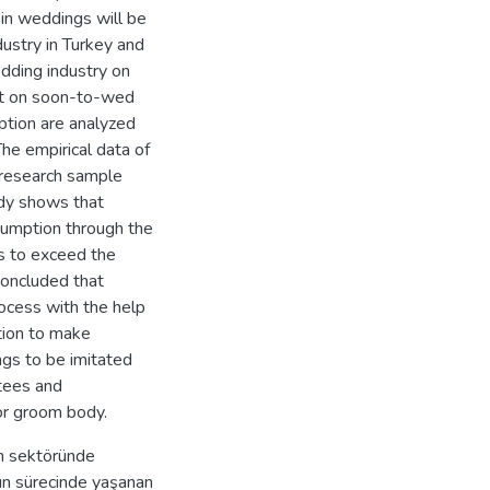
in weddings will be
ustry in Turkey and
edding industry on
ct on soon-to-wed
tion are analyzed
The empirical data of
e research sample
udy shows that
sumption through the
s to exceed the
concluded that
ocess with the help
tion to make
ngs to be imitated
itees and
 or groom body.
ün sektöründe
ün sürecinde yaşanan