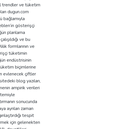
el trendler ve tüketim
 olan dugun.com
rü bağlamıyla
blen’in gösterişçi
üğün planlama
çalışıldığı ve bu
ilik formlarının ve
işçi tüketimin
ğün endüstrisinin
tüketim biçimlerine
n evlenecek çiftler
itedeki blog yazıları,
enin ampirik verileri
ntemiyle
ştırmanın sonucunda
ya ayrılan zaman
nlaştırdığı tespit
ermek için gelenekten