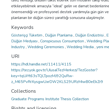
taviz verildiği, ünlüleri taklit ederek son modanın takip edildi
etkileyebilmek amacıyla “ideal” gelin ve damat bedenlerin
önemsendiği ve profesyonel destek yardımıyla gün gün ve d
planlanan bir düğün süreci yarattığı sonucuna ulaşılmıştır.
Keywords
Gösterişçi Tüketim
,
Düğün Planlama
,
Düğün Endüstrisi
,
E
Düğün Medyası
,
Conspicuous Consumption
,
Wedding Pla
Industry
,
Wedding Ceremonies
,
Wedding Media
,
yeni m
URI
https://hdl.handle.net/11411/4115
https://tez.yok.gov.tr/UlusalTezMerkezi/TezGoster?
key=tqUiYt63sTQLTpozMJ92QuRw-
z_M65PvRrXysgwUxrDW2KLS29URzMiwB0eEkZr9
Collections
Graduate Programs Institute Thesis Collection
Rights and licensing