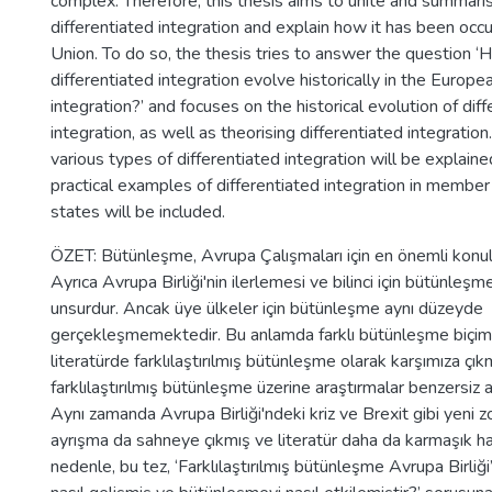
complex. Therefore, this thesis aims to unite and summaris
differentiated integration and explain how it has been occu
Union. To do so, the thesis tries to answer the question ‘
differentiated integration evolve historically in the Europ
integration?’ and focuses on the historical evolution of dif
integration, as well as theorising differentiated integration.
various types of differentiated integration will be explain
practical examples of differentiated integration in memb
states will be included.
ÖZET: Bütünleşme, Avrupa Çalışmaları için en önemli konula
Ayrıca Avrupa Birliği'nin ilerlemesi ve bilinci için bütünleşme
unsurdur. Ancak üye ülkeler için bütünleşme aynı düzeyde
gerçekleşmemektedir. Bu anlamda farklı bütünleşme biçimle
literatürde farklılaştırılmış bütünleşme olarak karşımıza çık
farklılaştırılmış bütünleşme üzerine araştırmalar benzersiz 
Aynı zamanda Avrupa Birliği'ndeki kriz ve Brexit gibi yeni zor
ayrışma da sahneye çıkmış ve literatür daha da karmaşık ha
nedenle, bu tez, ‘Farklılaştırılmış bütünleşme Avrupa Birliği