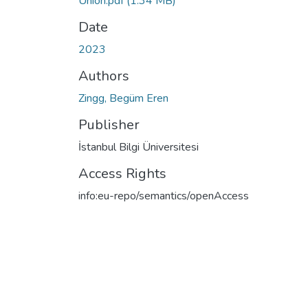
Union.pdf
(1.34 MB)
Date
2023
Authors
Zingg, Begüm Eren
Publisher
İstanbul Bilgi Üniversitesi
Access Rights
info:eu-repo/semantics/openAccess