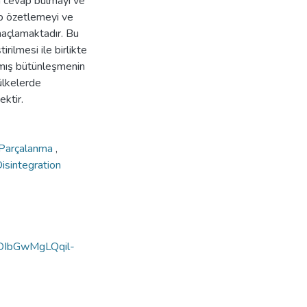
na cevap bulmayı ve
rip özetlemeyi ve
maçlamaktadır. Bu
rilmesi ile birlikte
ılmış bütünleşmenin
 ülkelerde
ektir.
Parçalanma
,
isintegration
IbGwMgLQqil-