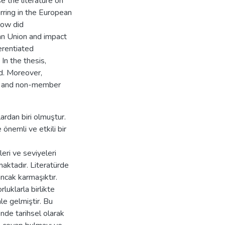
e the literature on
rring in the European
How did
ean Union and impact
ferentiated
 In the thesis,
ed. Moreover,
er and non-member
rdan biri olmuştur.
 önemli ve etkili bir
ri ve seviyeleri
maktadır. Literatürde
ancak karmaşıktır.
luklarla birlikte
le gelmiştir. Bu
’nde tarihsel olarak