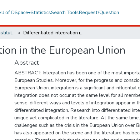
All of DSpace
Statistics
Search Tools
Request/Question
Graduate Programs Institute Thesis Collection
Differentiated integration in the European Union
ation in the European Union
Abstract
ABSTRACT: Integration has been one of the most importan
European Studies. Moreover, for the progress and conscio
European Union, integration is a significant and influentia
integration does not occur at the same level for all member
sense, different ways and levels of integration appear in th
differentiated integration. Research into differentiated in
unique yet complicated in the literature. At the same time
challenges such as the crisis in the European Union over Br
has also appeared on the scene and the literature has b