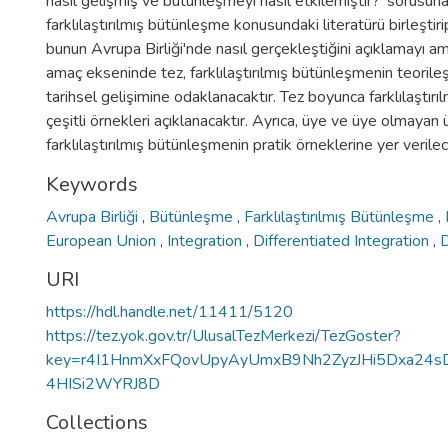
nasıl gelişmiş ve bütünleşmeyi nasıl etkilemiştir?’ sorusu
farklılaştırılmış bütünleşme konusundaki literatürü birleşti
bunun Avrupa Birliği'nde nasıl gerçekleştiğini açıklamayı a
amaç ekseninde tez, farklılaştırılmış bütünleşmenin teorileşti
tarihsel gelişimine odaklanacaktır. Tez boyunca farklılaştır
çeşitli örnekleri açıklanacaktır. Ayrıca, üye ve üye olmayan
farklılaştırılmış bütünleşmenin pratik örneklerine yer verilec
Keywords
Avrupa Birliği
,
Bütünleşme
,
Farklılaştırılmış Bütünleşme
,
European Union
,
Integration
,
Differentiated Integration
,
D
URI
https://hdl.handle.net/11411/5120
https://tez.yok.gov.tr/UlusalTezMerkezi/TezGoster?
key=r4I1HnmXxFQovUpyAyUmxB9Nh2ZyzJHi5Dxa24sD
4HISi2WYRJ8D
Collections