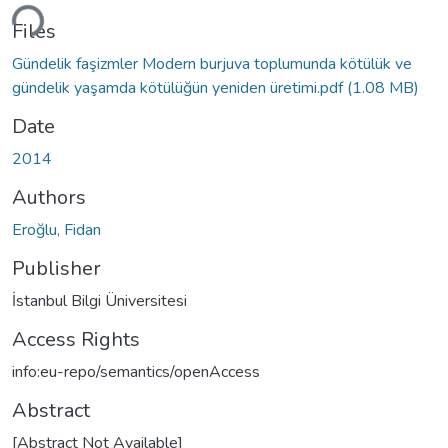
ding...
Files
Gündelik faşizmler Modern burjuva toplumunda kötülük ve
gündelik yaşamda kötülüğün yeniden üretimi.pdf
(1.08 MB)
Date
2014
Authors
Eroğlu, Fidan
Publisher
İstanbul Bilgi Üniversitesi
Access Rights
info:eu-repo/semantics/openAccess
Abstract
[Abstract Not Available]