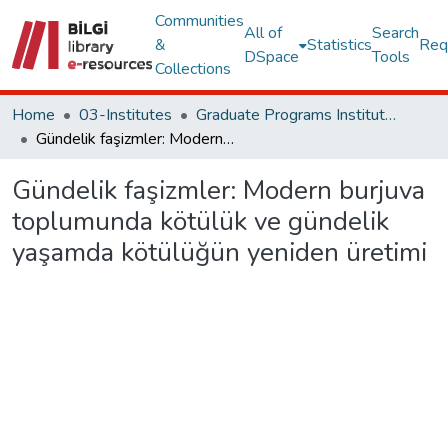
Communities
All of
Search
&
Statistics
Req
DSpace
Tools
Collections
Home
03-Institutes
Graduate Programs Institute Thesis Collection
Gündelik faşizmler: Modern burjuva toplumunda kötülük ve gündelik yaşamda kötülüğün yeniden üretimi
Gündelik faşizmler: Modern burjuva
toplumunda kötülük ve gündelik
yaşamda kötülüğün yeniden üretimi