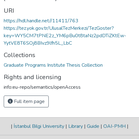
URI
https://hdl.handle.net//11411/763
https://tez.yok.gov.tr/UlusalTezMerkezi/TezGoster?
key=WY5CM7tPNE2z_YM6pBu0t8taNz2pdDTiZKtEw-
YytVE8T6SOj8BIvz9lfh5L_LbC
Collections
Graduate Programs Institute Thesis Collection
Rights and licensing
info:eu-repo/semantics/openAccess
Full item page
|
İstanbul Bilgi University
|
Library
|
Guide
|
OAI-PMH
|