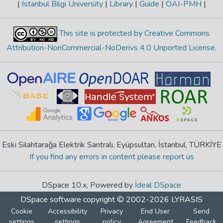
|
İstanbul Bilgi University
|
Library
|
Guide
|
OAI-PMH
|
This site is protected by Creative Commons
Attribution-NonCommercial-NoDerivs 4.0 Unported License
.
Eski Silahtarağa Elektrik Santralı, Eyüpsultan, İstanbul, TÜRKİYE
If you find any errors in content please report us
DSpace 10.x, Powered by
İdeal DSpace
DSpace software
copyright © 2002-2026
LYRASIS
Cookie
Accessibility
Privacy
End User
Send
settings
settings
policy
Agreement
Feedback