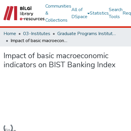
Communities
All of
Search
&
Statistics
Req
DSpace
Tools
Collections
Home
03-Institutes
Graduate Programs Institute Thesis Collection
Impact of basic macroeconomic indicators on BIST Banking Index
Impact of basic macroeconomic
indicators on BIST Banking Index
Loading...