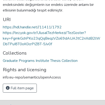
endeksindeki değişimlerin ise endeks üzerinde anlamı bir
etkisinin bulunmadığı tespit edilmiştir.
URI
https://hdl.handle.net//11411/1792
https://tez.yok.gov.tr/UlusalTezMerkezi/TezGoster?
key=FgmkGchPKo23qQqBeqzVZo69dAUA3tC2nXdB2lW
DbTPuI8T0oK0crPIZ8T-5Jv0f
Collections
Graduate Programs Institute Thesis Collection
Rights and licensing
info:eu-repo/semantics/openAccess
Full item page