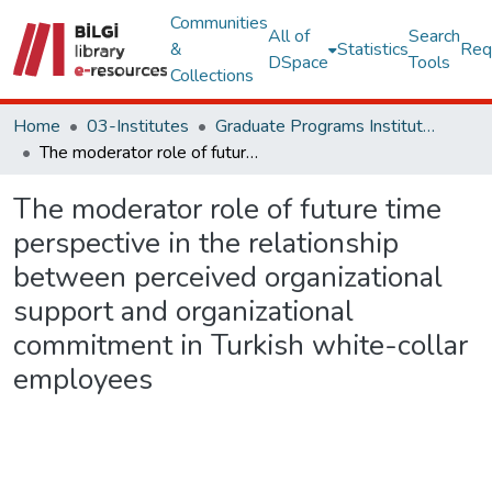
Communities
All of
Search
&
Statistics
Req
DSpace
Tools
Collections
Home
03-Institutes
Graduate Programs Institute Thesis Collection
The moderator role of future time perspective in the relationship between perceived organizational support and organizational commitment in Turkish white-collar employees
The moderator role of future time
perspective in the relationship
between perceived organizational
support and organizational
commitment in Turkish white-collar
employees