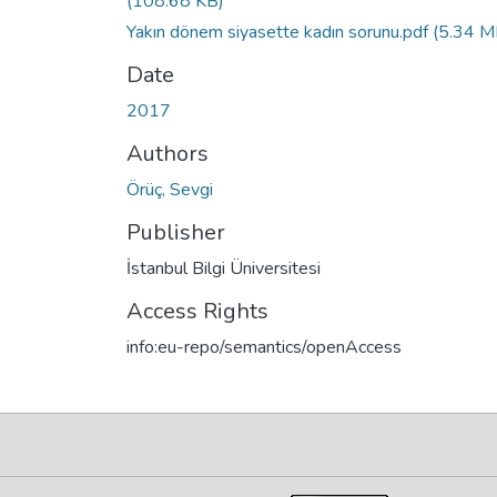
(108.68 KB)
Yakın dönem siyasette kadın sorunu.pdf
(5.34 M
Date
2017
Authors
Örüç, Sevgi
Publisher
İstanbul Bilgi Üniversitesi
Access Rights
info:eu-repo/semantics/openAccess