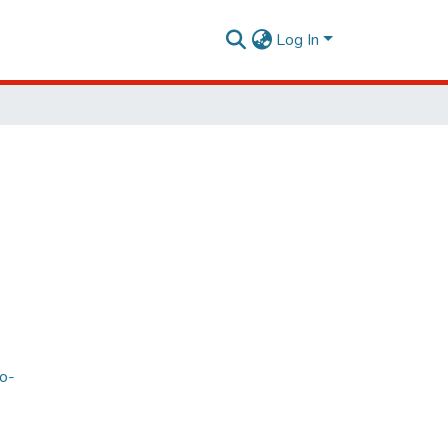
Log In
o-