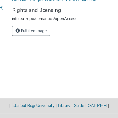
Graduate Programs Institute Thesis Collection
B)
Rights and licensing
info:eu-repo/semantics/openAccess
Full item page
|
İstanbul Bilgi University
|
Library
|
Guide
|
OAI-PMH
|