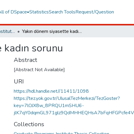
All of DSpace
Statistics
Search Tools
Request/Question
Graduate Programs Institute Thesis Collection
Yakın dönem siyasette kadın sorunu
e kadın sorunu
Abstract
[Abstract Not Available]
URI
https://hdl.handle.net//11411/1098
https://tez.yok.gov.tr/UlusalTezMerkezi/TezGoster?
key=7lOJX8w_8PRQU1mSHU6-
jlK7qY0dqmGL971glz9QdMHHEQHsA7bFqHFGPcfe4V
Collections