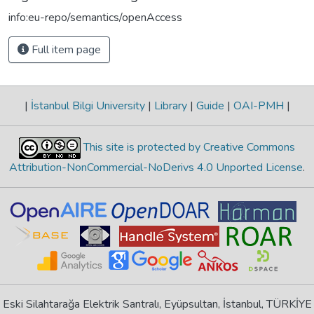
info:eu-repo/semantics/openAccess
Full item page
|
İstanbul Bilgi University
|
Library
|
Guide
|
OAI-PMH
|
This site is protected by Creative Commons
Attribution-NonCommercial-NoDerivs 4.0 Unported License
.
Eski Silahtarağa Elektrik Santralı, Eyüpsultan, İstanbul, TÜRKİYE