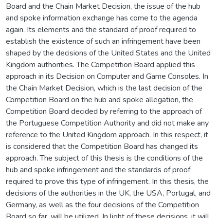
Board and the Chain Market Decision, the issue of the hub
and spoke information exchange has come to the agenda
again. Its elements and the standard of proof required to
establish the existence of such an infringement have been
shaped by the decisions of the United States and the United
Kingdom authorities. The Competition Board applied this
approach in its Decision on Computer and Game Consoles. In
the Chain Market Decision, which is the last decision of the
Competition Board on the hub and spoke allegation, the
Competition Board decided by referring to the approach of
the Portuguese Competition Authority and did not make any
reference to the United Kingdom approach. In this respect, it
is considered that the Competition Board has changed its
approach. The subject of this thesis is the conditions of the
hub and spoke infringement and the standards of proof
required to prove this type of infringement. In this thesis, the
decisions of the authorities in the UK, the USA, Portugal, and
Germany, as well as the four decisions of the Competition
Board so far, will be utilized. In light of these decisions, it will