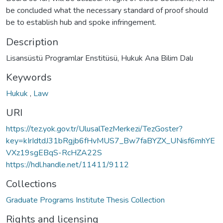
be concluded what the necessary standard of proof should
be to establish hub and spoke infringement.
Description
Lisansüstü Programlar Enstitüsü, Hukuk Ana Bilim Dalı
Keywords
Hukuk
,
Law
URI
https://tez.yok.gov.tr/UlusalTezMerkezi/TezGoster?
key=kIrIdtdJ31bRgjb6fHvMUS7_Bw7faBYZX_UNisf6mhYE
VXz19sgEBqS-RcHZA22S
https://hdl.handle.net/11411/9112
Collections
Graduate Programs Institute Thesis Collection
Rights and licensing