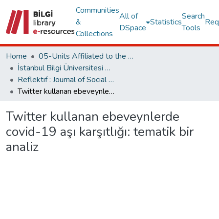
Communities
All of
Search
&
Statistics
Req
DSpace
Tools
Collections
Home
05-Units Affiliated to the Rectorate
İstanbul Bilgi Üniversitesi Dergileri
Reflektif : Journal of Social Sciences
Twitter kullanan ebeveynlerde covid-19 aşı karşıtlığı: tematik bir analiz
Twitter kullanan ebeveynlerde
covid-19 aşı karşıtlığı: tematik bir
analiz