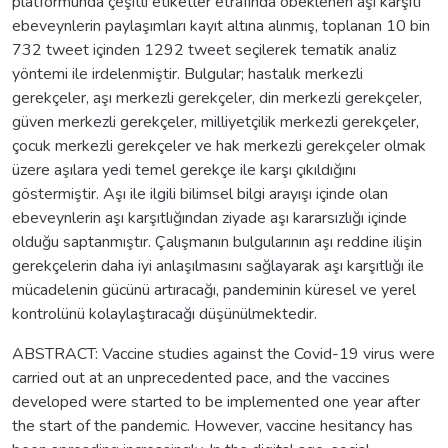
platformunda çeşitli etiketler etrafında öbeklenen aşı karşıtı
ebeveynlerin paylaşımları kayıt altına alınmış, toplanan 10 bin
732 tweet içinden 1292 tweet seçilerek tematik analiz
yöntemi ile irdelenmiştir. Bulgular; hastalık merkezli
gerekçeler, aşı merkezli gerekçeler, din merkezli gerekçeler,
güven merkezli gerekçeler, milliyetçilik merkezli gerekçeler,
çocuk merkezli gerekçeler ve hak merkezli gerekçeler olmak
üzere aşılara yedi temel gerekçe ile karşı çıkıldığını
göstermiştir. Aşı ile ilgili bilimsel bilgi arayışı içinde olan
ebeveynlerin aşı karşıtlığından ziyade aşı kararsızlığı içinde
olduğu saptanmıştır. Çalışmanın bulgularının aşı reddine ilişin
gerekçelerin daha iyi anlaşılmasını sağlayarak aşı karşıtlığı ile
mücadelenin gücünü artıracağı, pandeminin küresel ve yerel
kontrolünü kolaylaştıracağı düşünülmektedir.
ABSTRACT: Vaccine studies against the Covid-19 virus were
carried out at an unprecedented pace, and the vaccines
developed were started to be implemented one year after
the start of the pandemic. However, vaccine hesitancy has