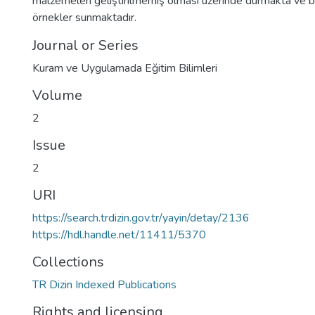
malzemeleri geliştirilmemiş olması üzerinde durmakta ve b
örnekler sunmaktadır.
Journal or Series
Kuram ve Uygulamada Eğitim Bilimleri
Volume
2
Issue
2
URI
https://search.trdizin.gov.tr/yayin/detay/2136
https://hdl.handle.net/11411/5370
Collections
TR Dizin Indexed Publications
Rights and licensing