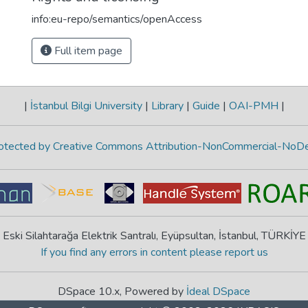
info:eu-repo/semantics/openAccess
Full item page
|
İstanbul Bilgi University
|
Library
|
Guide
|
OAI-PMH
|
protected by Creative Commons Attribution-NonCommercial-NoDe
Eski Silahtarağa Elektrik Santralı, Eyüpsultan, İstanbul, TÜRKİYE
If you find any errors in content please report us
DSpace 10.x, Powered by
İdeal DSpace