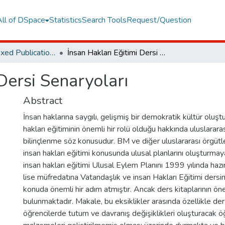
All of DSpace
Statistics
Search Tools
Request/Question
TR Dizin Indexed Publications
İnsan Hakları Eğitimi Dersi Senaryoları
Dersi Senaryoları
Abstract
İnsan haklarına saygılı, gelişmiş bir demokratik kültür oluşt
hakları eğitiminin önemli hir rolü olduğu hakkında uluslarara
bilinçlenme söz konusudur. BM ve diğer uluslararası örgütler
insan hakları eğitimi konusunda ulusal planlarını oluşturma
insan hakları eğitimi Ulusal Eylem Planını 1999 yılında hazı
lise müfredatına Vatandaşlık ve insan Hakları Eğitimi dersi
konuda önemli hir adım atmıştır. Ancak ders kitaplarının öne
bulunmaktadır. Makale, bu eksiklikler arasında özellikle der
öğrencilerde tutum ve davranış değişiklikleri oluşturacak