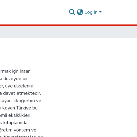
Log In
urmak için insan
sı düzeyde bir
, üye ülkelerini
ya davet etmektedir.
rlayan, ilköğretim ve
ni koyan Türkiye bu
mli eksiklikleri
s kitaplarında
 öğretim yöntem ve