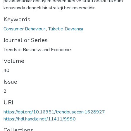
pazarlamacılar dönüşüm beklentileri ve statü odaklı tüketim
konusunda dengeli bir strateji benimsemelidir.
Keywords
Consumer Behaviour
,
Tüketici Davranışı
Journal or Series
Trends in Business and Economics
Volume
40
Issue
2
URI
https://doi.org/10.16951/trendbusecon.1628927
https://hdl.handle.net/11411/9990
Collections