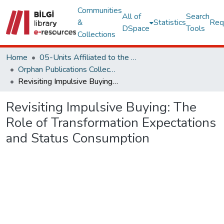
Communities
All of
Search
&
Statistics
Req
DSpace
Tools
Collections
Home
05-Units Affiliated to the Rectorate
Orphan Publications Collections
Revisiting Impulsive Buying: The Role of Transformation Expectations and Status Consumption
Revisiting Impulsive Buying: The
Role of Transformation Expectations
and Status Consumption