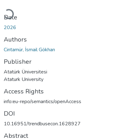
Loading...
Date
2026
Authors
Cintamür, İsmail Gökhan
Publisher
Atatürk Üniversitesi
Ataturk University
Access Rights
info:eu-repo/semantics/openAccess
DOI
10.16951/trendbusecon.1628927
Abstract