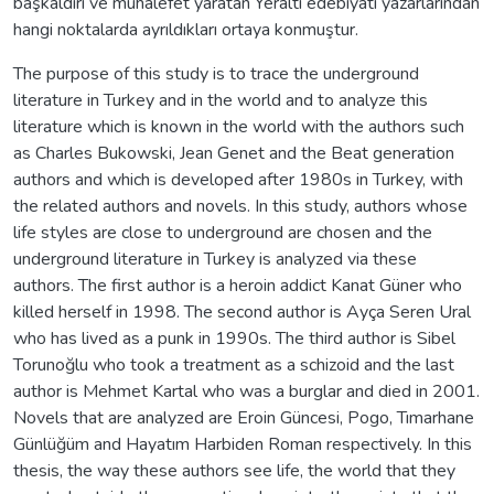
başkaldırı ve muhalefet yaratan Yeraltı edebiyatı yazarlarından
hangi noktalarda ayrıldıkları ortaya konmuştur.
The purpose of this study is to trace the underground
literature in Turkey and in the world and to analyze this
literature which is known in the world with the authors such
as Charles Bukowski, Jean Genet and the Beat generation
authors and which is developed after 1980s in Turkey, with
the related authors and novels. In this study, authors whose
life styles are close to underground are chosen and the
underground literature in Turkey is analyzed via these
authors. The first author is a heroin addict Kanat Güner who
killed herself in 1998. The second author is Ayça Seren Ural
who has lived as a punk in 1990s. The third author is Sibel
Torunoğlu who took a treatment as a schizoid and the last
author is Mehmet Kartal who was a burglar and died in 2001.
Novels that are analyzed are Eroin Güncesi, Pogo, Tımarhane
Günlüğüm and Hayatım Harbiden Roman respectively. In this
thesis, the way these authors see life, the world that they