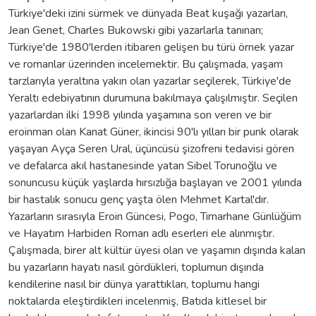
Türkiye'deki izini sürmek ve dünyada Beat kuşağı yazarları,
Jean Genet, Charles Bukowski gibi yazarlarla tanınan;
Türkiye'de 1980'lerden itibaren gelişen bu türü örnek yazar
ve romanlar üzerinden incelemektir. Bu çalışmada, yaşam
tarzlarıyla yeraltına yakın olan yazarlar seçilerek, Türkiye'de
Yeraltı edebiyatının durumuna bakılmaya çalışılmıştır. Seçilen
yazarlardan ilki 1998 yılında yaşamına son veren ve bir
eroinman olan Kanat Güner, ikincisi 90'lı yılları bir punk olarak
yaşayan Ayça Seren Ural, üçüncüsü şizofreni tedavisi gören
ve defalarca akıl hastanesinde yatan Sibel Torunoğlu ve
sonuncusu küçük yaşlarda hırsızlığa başlayan ve 2001 yılında
bir hastalık sonucu genç yaşta ölen Mehmet Kartal'dır.
Yazarların sırasıyla Eroin Güncesi, Pogo, Tımarhane Günlüğüm
ve Hayatım Harbiden Roman adlı eserleri ele alınmıştır.
Çalışmada, birer alt kültür üyesi olan ve yaşamın dışında kalan
bu yazarların hayatı nasıl gördükleri, toplumun dışında
kendilerine nasıl bir dünya yarattıkları, toplumu hangi
noktalarda eleştirdikleri incelenmiş, Batıda kitlesel bir