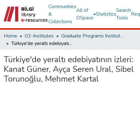
Communities
All of
Search
&
Statistics
Req
DSpace
Tools
Collections
Home
03-Institutes
Graduate Programs Institute Thesis Collection
Türkiye'de yeraltı edebiyatının izleri: Kanat Güner, Ayça Seren Ural, Sibel Torunoğlu, Mehmet Kartal
Türkiye'de yeraltı edebiyatının izleri:
Kanat Güner, Ayça Seren Ural, Sibel
Torunoğlu, Mehmet Kartal