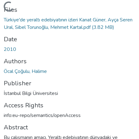
Loading...
Files
Türkiye'de yeraltı edebiyatının izleri Kanat Güner, Ayça Seren
Ural, Sibel Torunoğlu, Mehmet Kartal.pdf
(3.82 MB)
Date
2010
Authors
Öcal Çoğulu, Halime
Publisher
İstanbul Bilgi Üniversitesi
Access Rights
info:eu-repo/semantics/openAccess
Abstract
Bu çalışmanın amacı, Yeraltı edebiyatının dünyadaki ve