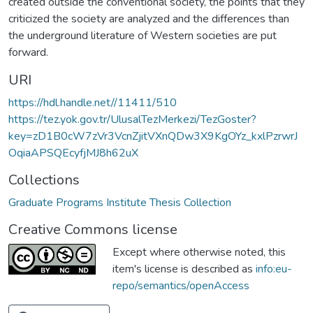
created outside the conventional society, the points that they
criticized the society are analyzed and the differences than
the underground literature of Western societies are put
forward.
URI
https://hdl.handle.net//11411/510
https://tez.yok.gov.tr/UlusalTezMerkezi/TezGoster?
key=zD1B0cW7zVr3VcnZjitVXnQDw3X9KgOYz_kxlPzrwrJ
OqiaAPSQEcyfjMJ8h62uX
Collections
Graduate Programs Institute Thesis Collection
Creative Commons license
Except where otherwise noted, this
item's license is described as
info:eu-
repo/semantics/openAccess