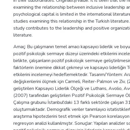
in their subordinates. Originality/value: It is seen that the
examining the relationship between inclusive leadership a
psychological capital is limited in the international literatu
studies examining this relationship in the Turkish literature.
study contributes to the leadership and positive organiza
literature.
Amaç: Bu çalışmanın temel amacı kapsayıcı liderlik ve boyutl
pozitif psikolojik sermaye düzeyi üzerindeki etkilerini incel
birlikte, çalışanların pozitif psikolojik sermaye geliştirilme
faktörlerin önemine dikkat çekmeyi ve kapsayıcı liderliğin T
etkilerini incelemeyi hedeflemektedir. Tasarım/Yöntem: Ar
değişkenlerini ölçmek için Carmeli, Reiter-Palmon ve Ziv, 
geliştirilen Kapsayıcı Liderlik Ölçeği ve Luthans, Avolio, 
(2007) tarafından geliştirilen Pozitif Psikolojik Sermaye Ölç
Çalışma grubunu İstanbul'daki 13 farklı sektörde çalışan 3
oluşturmaktadır. Demografik veriler tanımlayıcı istatistikler
araştırma hipotezlerini test etmek için Pearson korelasyon 
regresyon analizi kullanılmıştır. Sonuçlar: Yapılan analizler 