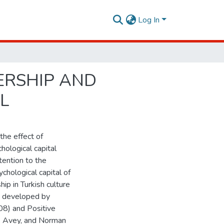
Log In
ERSHIP AND
L
the effect of
hological capital
tention to the
chological capital of
ip in Turkish culture
e developed by
8) and Positive
o, Avey, and Norman