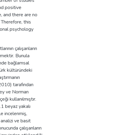
 number of studies
nd positive
re, and there are no
 Therefore, this
tional psychology
arının çalışanların
emektir. Bunula
sinde bağlamsal
ürk kültüründeki
aştırmanın
(2010) tarafından
Avey ve Norman
eği kullanılmıştır.
11 beyaz yakalı
le incelenmiş,
analizi ve basit
sonucunda çalışanların