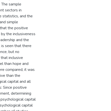
. The sample
nt sectors in
 statistics, and the
and simple
that the positive
 by the inclusiveness
eadership and the
 is seen that there
ence, but no
 that inclusive
vel than hope and
ere compared, it was
ive than the
al capital and all
s: Since positive
opment, determining
 psychological capital
sychological capital