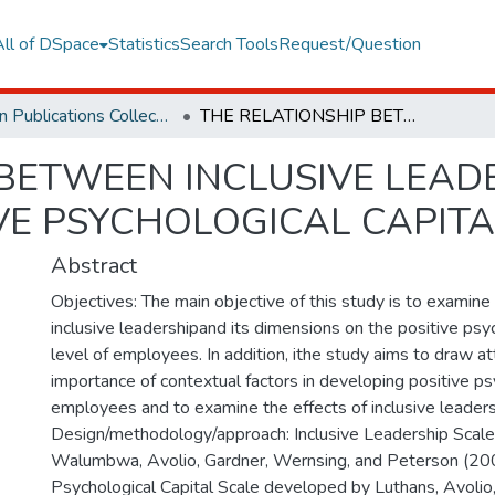
All of DSpace
Statistics
Search Tools
Request/Question
Orphan Publications Collections
THE RELATIONSHIP BETWEEN INCLUSIVE LEADERSHIP AND EMPLOYEES' POSITIVE PSYCHOLOGICAL CAPITAL
 BETWEEN INCLUSIVE LEAD
VE PSYCHOLOGICAL CAPITA
Abstract
Objectives: The main objective of this study is to examine 
inclusive leadershipand its dimensions on the positive psyc
level of employees. In addition, ithe study aims to draw at
importance of contextual factors in developing positive psy
employees and to examine the effects of inclusive leadersh
Design/methodology/approach: Inclusive Leadership Scal
Walumbwa, Avolio, Gardner, Wernsing, and Peterson (200
Psychological Capital Scale developed by Luthans, Avoli