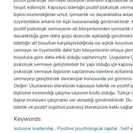
pozitif psikolojik sermaye düzeyinin liderlerin kapsayıcılık 
tespit edilmiştir. Kapsayıcı liderliğin pozitif psikolojik serm
ilişkisi incelendiğinde umut, iyimserlik ve dayanıklılıkla anlam
özyeterlilikle anlamlı bir ilişki bulunamadığı görülmektedir. K
pozitif psikolojik sermayenin alt bileşenlerinden iyimserlik
dayanıklılığa göre daha güçlü düzeyde açıkladığı görülmekte
liderliğin alt boyutları karşılaştırıldığında ise açıklık boyutun
sermaye ve özyeterlilik dahil tüm bileşenlerinin ortaya çıkma
boyutuna göre daha etkili olduğu saptanmıştır. Uygulama Çık
psikolojik sermaye geliştirilebilir bir yapı olduğu için kapsayıc
psikolojik sermaye ilişkisinin saptanması liderlere astlarında
sermayeyi geliştirecek davranışlar konusunda yol gösterici
Değer: Uluslararası literatürde kapsayıcı liderlik ve pozitif
ilişkisinin incelendiği çalışma sayısının kısıtlı olduğu, Türkçe
ilişkiyi inceleyen çalışmanın yer almadığı görülmektedir. Bu
liderlik ve pozitif örgütsel psikoloji literatürüne katkı sağla
Keywords
Inclusive leadership
,
Positive psychological capital
,
Self e