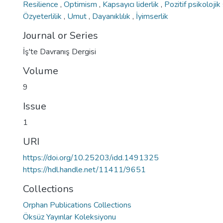
Resilience
,
Optimism
,
Kapsayıcı liderlik
,
Pozitif psikoloj
Özyeterlilik
,
Umut
,
Dayanıklılık
,
İyimserlik
Journal or Series
İş'te Davranış Dergisi
Volume
9
Issue
1
URI
https://doi.org/10.25203/idd.1491325
https://hdl.handle.net/11411/9651
Collections
Orphan Publications Collections
Öksüz Yayınlar Koleksiyonu