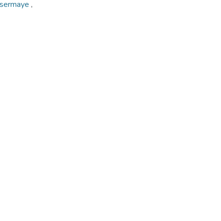
ik sermaye
,