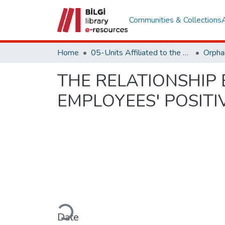
Communities & Collections
Home
05-Units Affiliated to the Rectorate
THE RELATIONSHIP
EMPLOYEES' POSITI
Loading...
Date