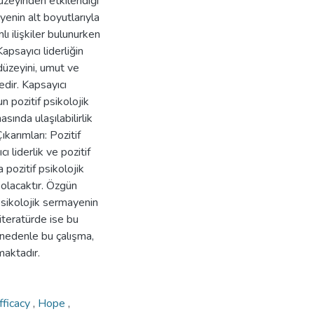
düzeyinden etkilendiği
ayenin alt boyutlarıyla
lı ilişkiler bulunurken
apsayıcı liderliğin
 düzeyini, umut ve
dir. Kapsayıcı
un pozitif psikolojik
sında ulaşılabilirlik
arımları: Pozitif
ı liderlik ve pozitif
 pozitif psikolojik
 olacaktır. Özgün
 psikolojik sermayenin
 literatürde ise bu
 nedenle bu çalışma,
maktadır.
fficacy
,
Hope
,