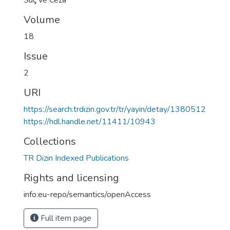
Suç ve Ceza
Volume
18
Issue
2
URI
https://search.trdizin.gov.tr/tr/yayin/detay/1380512
https://hdl.handle.net/11411/10943
Collections
TR Dizin Indexed Publications
Rights and licensing
info:eu-repo/semantics/openAccess
Full item page