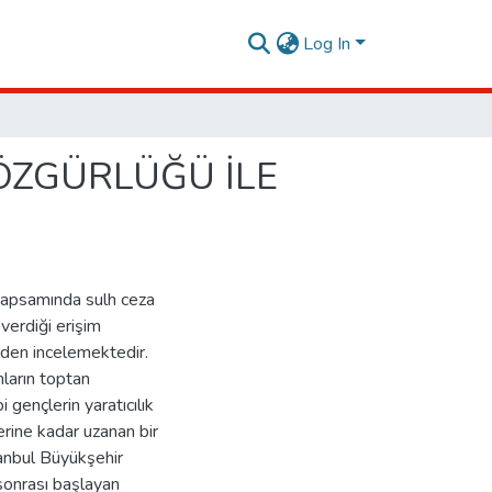
Log In
ÖZGÜRLÜĞÜ İLE
kapsamında sulh ceza
verdiği erişim
nden incelemektedir.
ların toptan
ençlerin yaratıcılık
erine kadar uzanan bir
anbul Büyükşehir
sonrası başlayan