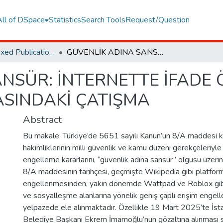
All of DSpace
Statistics
Search Tools
Request/Question
TR Dizin Indexed Publications
GÜVENLİK ADINA SANSÜR: İNTERNETTE İFADE ÖZGÜRLÜĞÜ İLE MİLLİ GÜVENLİK ARASINDAKİ ÇATIŞMA
NSÜR: İNTERNETTE İFADE 
ASINDAKİ ÇATIŞMA
Abstract
Bu makale, Türkiye’de 5651 sayılı Kanun’un 8/A maddesi 
hakimliklerinin milli güvenlik ve kamu düzeni gerekçeleriyle 
engelleme kararlarını, “güvenlik adına sansür” olgusu üzeri
8/A maddesinin tarihçesi, geçmişte Wikipedia gibi platform
engellenmesinden, yakın dönemde Wattpad ve Roblox gibi g
ve sosyalleşme alanlarına yönelik geniş çaplı erişim engell
yelpazede ele alınmaktadır. Özellikle 19 Mart 2025’te İst
Belediye Başkanı Ekrem İmamoğlu’nun gözaltına alınması 