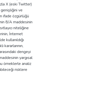
azla X (eski Twitter)
genişliğini ve
ın ifade özgürlüğü
’nin 8/A maddesinin
ıtlayıcı niteliğine
rinin, İnternet
de kullanıldığı
i kararlarının,
arasındaki dengeyi
 maddesinin yargısal
nu örneklerle analiz
bileceği risklere