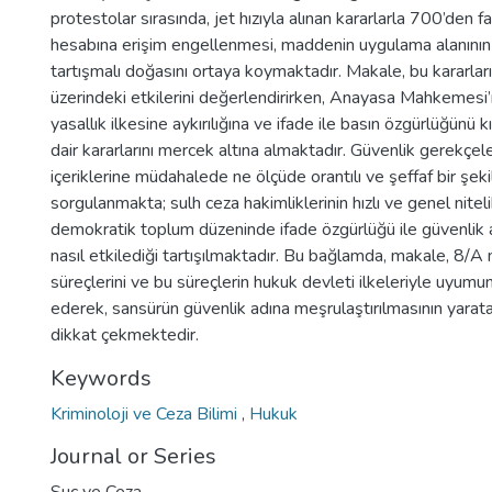
protestolar sırasında, jet hızıyla alınan kararlarla 700’den f
hesabına erişim engellenmesi, maddenin uygulama alanının 
tartışmalı doğasını ortaya koymaktadır. Makale, bu kararlar
üzerindeki etkilerini değerlendirirken, Anayasa Mahkemesi
yasallık ilkesine aykırılığına ve ifade ile basın özgürlüğünü kıs
dair kararlarını mercek altına almaktadır. Güvenlik gerekçele
içeriklerine müdahalede ne ölçüde orantılı ve şeffaf bir şekil
sorgulanmakta; sulh ceza hakimliklerinin hızlı ve genel nitelikl
demokratik toplum düzeninde ifade özgürlüğü ile güvenlik 
nasıl etkilediği tartışılmaktadır. Bu bağlamda, makale, 8/A
süreçlerini ve bu süreçlerin hukuk devleti ilkeleriyle uyumu
ederek, sansürün güvenlik adına meşrulaştırılmasının yarata
dikkat çekmektedir.
Keywords
Kriminoloji ve Ceza Bilimi
,
Hukuk
Journal or Series