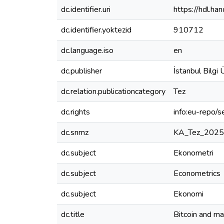
dc.identifier.uri
https://hdl.h
dc.identifier.yoktezid
910712
dc.language.iso
en
dc.publisher
İstanbul Bilgi 
dc.relation.publicationcategory
Tez
dc.rights
info:eu-repo/
dc.snmz
KA_Tez_202
dc.subject
Ekonometri
dc.subject
Econometrics
dc.subject
Ekonomi
dc.title
Bitcoin and ma