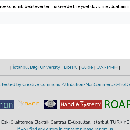
roekonomik belirleyenler: Türkiye'de bireysel döviz mevduatlarını
|
İstanbul Bilgi University
|
Library
|
Guide
|
OAI-PMH
|
protected by Creative Commons Attribution-NonCommercial-NoDe
Eski Silahtarağa Elektrik Santralı, Eyüpsultan, İstanbul, TÜRKİYE
If you find any errors in content please report us