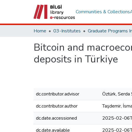
Communities & Collections
Home
03-Institutes
Bitcoin and macroecon
deposits in Türkiye
dc.contributor.advisor
Öztürk, Serda 
dc.contributor.author
Taşdemir, İsma
dc.date.accessioned
2025-02-06T
dc.date.available
2025-02-06T