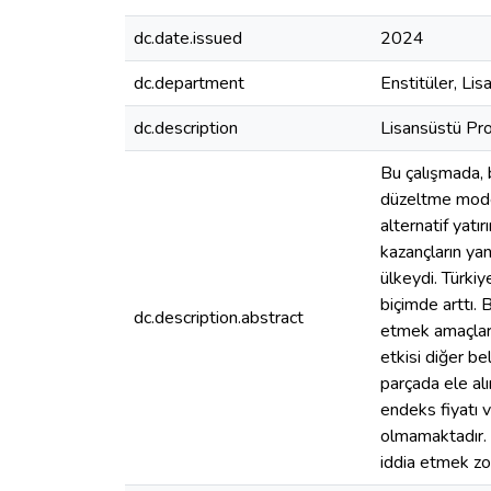
dc.date.issued
2024
dc.department
Enstitüler, Li
dc.description
Lisansüstü Pro
Bu çalışmada, b
düzeltme model
alternatif yatı
kazançların yan
ülkeydi. Türkiy
biçimde arttı. 
dc.description.abstract
etmek amaçların
etkisi diğer bel
parçada ele al
endeks fiyatı v
olmamaktadır. B
iddia etmek zo