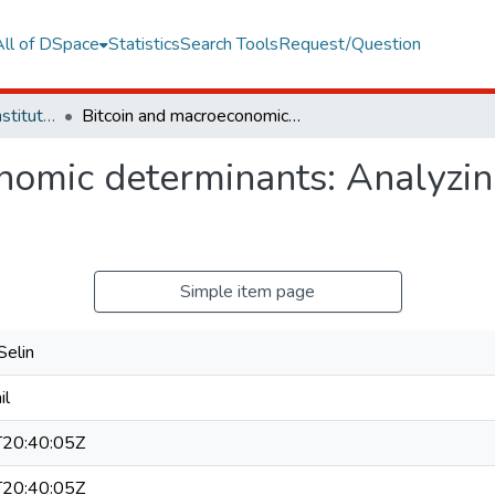
All of DSpace
Statistics
Search Tools
Request/Question
Graduate Programs Institute Thesis Collection
Bitcoin and macroeconomic determinants: Analyzing individual fx deposits in Türkiye
omic determinants: Analyzing
Simple item page
Selin
il
20:40:05Z
20:40:05Z