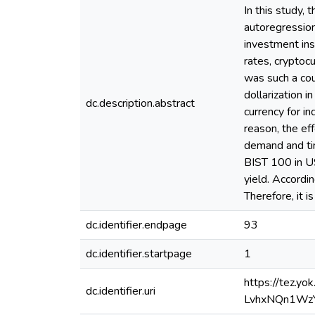
In this study,
autoregression
investment in
rates, cryptocu
was such a coun
dollarization i
dc.description.abstract
currency for i
reason, the eff
demand and tim
BIST 100 in U
yield. Accordin
Therefore, it i
dc.identifier.endpage
93
dc.identifier.startpage
1
https://tez.y
dc.identifier.uri
LvhxNQn1Wz