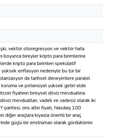
lişki, vektör otoregresyon ve vektör hata
ı boyunca bireyler kripto para birimlerine
elerde kripto para birimleri spekülatif
ye, yüksek enflasyon nedeniyle bu tür bir
 dolarizasyon da tarihsel deneyimlere paralel
sal koruma ve potansiyel yüksek getiri elde
itcoin fiyatının bireysel döviz mevduatına
sel döviz mevduatları, vadeli ve vadesiz olarak iki
paritesi, ons altın fiyatı, Nasdaq 100
oin diğer araçlara kıyasla önemli bir araç
rinde güçlü bir enstrüman olarak gördüklerini