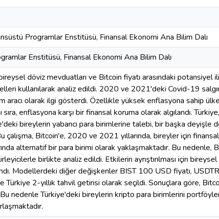
sansüstü Programlar Enstitüsü, Finansal Ekonomi Ana Bilim Dalı
gramlar Enstitüsü, Finansal Ekonomi Ana Bilim Dalı
ireysel döviz mevduatları ve Bitcoin fiyatı arasındaki potansiyel i
leri kullanılarak analiz edildi. 2020 ve 2021'deki Covid-19 salgın
rım aracı olarak ilgi gösterdi. Özellikle yüksek enflasyona sahip ülk
ı sıra, enflasyona karşı bir finansal koruma olarak algılandı. Türki
e'deki bireylerin yabancı para birimlerine talebi, bir başka deyişle
Bu çalışma, Bitcoin'e, 2020 ve 2021 yıllarında, bireyler için finan
da alternatif bir para birimi olarak yaklaşmaktadır. Bu nedenle, B
irleyicilerle birlikte analiz edildi. Etkilerin ayrıştırılması için birey
ındı. Modellerdeki diğer değişkenler BIST 100 USD fiyatı, USDTRY 
e Türkiye 2-yıllık tahvil getirisi olarak seçildi. Sonuçlara göre, Bitc
u nedenle Türkiye'deki bireylerin kripto para birimlerini portföyle
rlaşmaktadır.