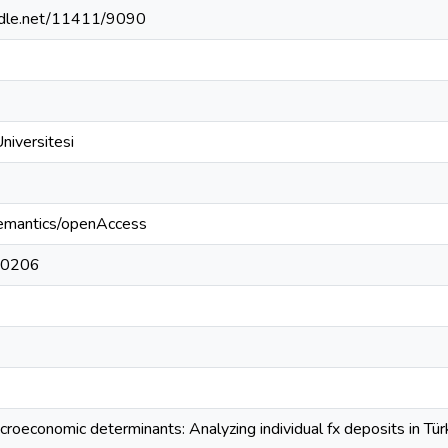
andle.net/11411/9090
Üniversitesi
semantics/openAccess
50206
croeconomic determinants: Analyzing individual fx deposits in Tür