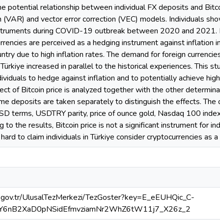
 the potential relationship between individual FX deposits and Bit
 (VAR) and vector error correction (VEC) models. Individuals sho
struments during COVID-19 outbreak between 2020 and 2021. Espe
rrencies are perceived as a hedging instrument against inflation in
try due to high inflation rates. The demand for foreign currencies
n Türkiye increased in parallel to the historical experiences. This 
ndividuals to hedge against inflation and to potentially achieve hi
ect of Bitcoin price is analyzed together with the other determina
e deposits are taken separately to distinguish the effects. The 
SD terms, USDTRY parity, price of ounce gold, Nasdaq 100 index
g to the results, Bitcoin price is not a significant instrument for i
s hard to claim individuals in Türkiye consider cryptocurrencies as a
ok.gov.tr/UlusalTezMerkezi/TezGoster?key=E_eEUHQic_C-
Y6nB2XaD0pNSidEfmvziamNr2WhZ6tW11j7_X26z_2