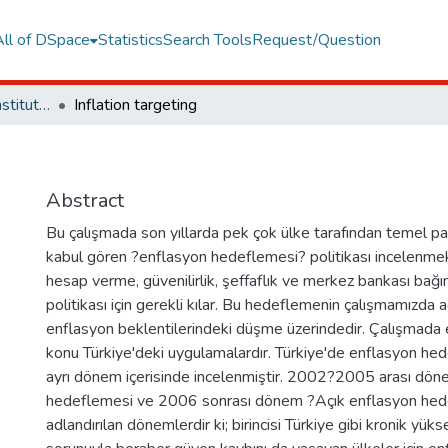
All of DSpace
Statistics
Search Tools
Request/Question
Graduate Programs Institute Thesis Collection
Inflation targeting
Abstract
Bu çalışmada son yıllarda pek çok ülke tarafından temel par
kabul gören ?enflasyon hedeflemesi? politikası incelenme
hesap verme, güvenilirlik, şeffaflık ve merkez bankası bağıms
politikası için gerekli kılar. Bu hedeflemenin çalışmamızda a
enflasyon beklentilerindeki düşme üzerindedir. Çalışmada el
konu Türkiye'deki uygulamalardır. Türkiye'de enflasyon hede
ayrı dönem içerisinde incelenmiştir. 2002?2005 arası döne
hedeflemesi ve 2006 sonrası dönem ?Açık enflasyon hed
adlandırılan dönemlerdir ki; birincisi Türkiye gibi kronik yük