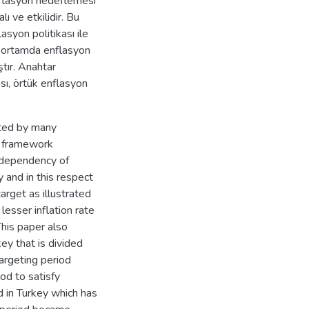
nflasyon hedeflemesi
ı ve etkilidir. Bu
syon politikası ile
r ortamda enflasyon
ştır. Anahtar
sı, örtük enflasyon
opted by many
s framework
independency of
 and in this respect
arget as illustrated
 lesser inflation rate
This paper also
ey that is divided
targeting period
od to satisfy
d in Turkey which has