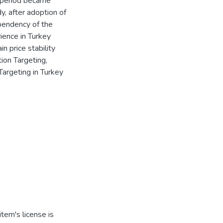
is period became
dy, after adoption of
ependency of the
ience in Turkey
in price stability
tion Targeting,
 Targeting in Turkey
tem's license is