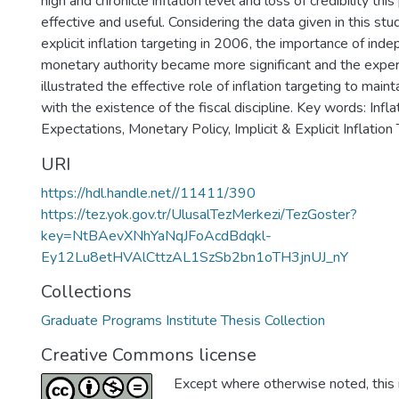
high and chronicle inflation level and loss of credibility th
effective and useful. Considering the data given in this stu
explicit inflation targeting in 2006, the importance of ind
monetary authority became more significant and the exper
illustrated the effective role of inflation targeting to mainta
with the existence of the fiscal discipline. Key words: Infla
Expectations, Monetary Policy, Implicit & Explicit Inflation
URI
https://hdl.handle.net//11411/390
https://tez.yok.gov.tr/UlusalTezMerkezi/TezGoster?
key=NtBAevXNhYaNqJFoAcdBdqkl-
Ey12Lu8etHVAlCttzAL1SzSb2bn1oTH3jnUJ_nY
Collections
Graduate Programs Institute Thesis Collection
Creative Commons license
Except where otherwise noted, this i