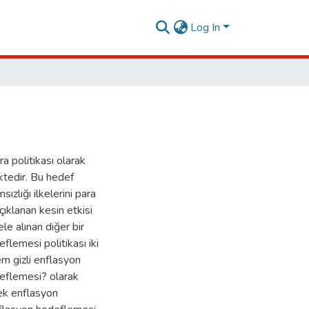
Log In
a politikası olarak
ktedir. Bu hedef
ızlığı ilkelerini para
çıklanan kesin etkisi
e alınan diğer bir
flemesi politikası iki
m gizli enflasyon
eflemesi? olarak
sek enflasyon