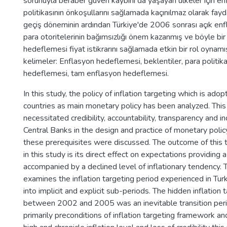
sorunuyla beraber güven kaybını da yaşayan ülkeler için e
politikasının önkoşullarını sağlamada kaçınılmaz olarak faydal
geçiş döneminin ardından Türkiye'de 2006 sonrası açık enfla
para otoritelerinin bağımsızlığı önem kazanmış ve böyle bi
hedeflemesi fiyat istikrarını sağlamada etkin bir rol oynamı
kelimeler: Enflasyon hedeflemesi, beklentiler, para politika
hedeflemesi, tam enflasyon hedeflemesi.
In this study, the policy of inflation targeting which is ad
countries as main monetary policy has been analyzed. Thi
necessitated credibility, accountability, transparency and 
Central Banks in the design and practice of monetary policy
these prerequisites were discussed. The outcome of this t
in this study is its direct effect on expectations providing a
accompanied by a declined level of inflationary tendency. 
examines the inflation targeting period experienced in Turk
into implicit and explicit sub-periods. The hidden inflation 
between 2002 and 2005 was an inevitable transition peri
primarily preconditions of inflation targeting framework an