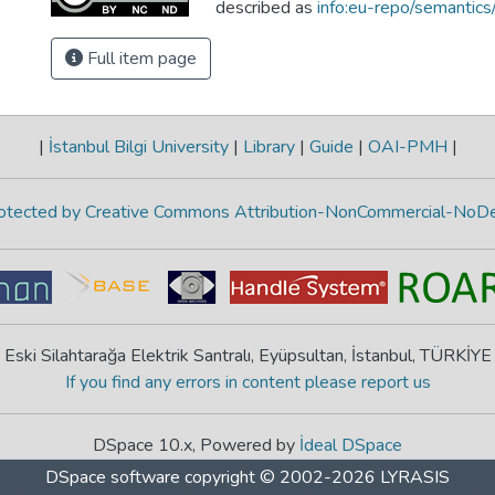
described as
info:eu-repo/semantic
Full item page
|
İstanbul Bilgi University
|
Library
|
Guide
|
OAI-PMH
|
protected by Creative Commons Attribution-NonCommercial-NoDe
Eski Silahtarağa Elektrik Santralı, Eyüpsultan, İstanbul, TÜRKİYE
If you find any errors in content please report us
DSpace 10.x, Powered by
İdeal DSpace
DSpace software
copyright © 2002-2026
LYRASIS