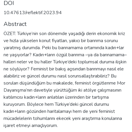
DOI
10.47613/reflektif.2023.94
Abstract
ÖZET: Türkiye’nin son dönemde yaşadığı derin ekonomik kriz
ve hızla yükselen konut fiyatları, yakıcı bir barınma sorunu
yaratmış durumda. Peki bu barınamama ortamında kadın+lar
ne yaşıyorlar? Kadın+ların özgül barınma –ya da barınamama–
halleri neler ve bu haller Türkiye’deki toplumsal duruma ilişkin
ne söylüyor? Feminist bir bakış açısından barınmayı nasıl ele
alabiliriz ve güncel durumu nasıl sorunsallaştırabiliriz? Bu
soruları düşündüğüm bu makalede, feminist örgütlenme Mor
Dayanışma’nın davetiyle yürüttüğüm iki atölye çalışmasının
katılımcısı kadın+ların anlatıları üzerinden bir tartışma
kuruyorum. Böylece hem Türkiye’deki güncel durumu
kadın+ların gözünden haritalamayı hem de yeni feminist
mücadelelerin tohumlarını ekecek yeni araştırma konularına
işaret etmeyi amaçlıyorum.