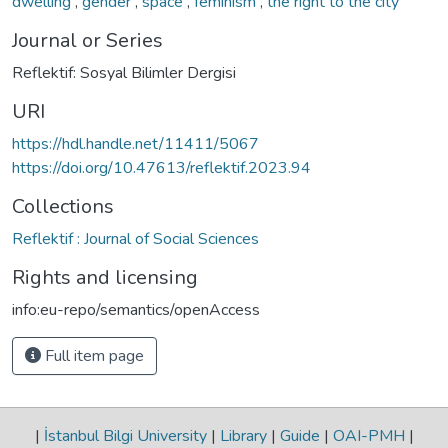
dwelling
,
gender
,
space
,
feminism
,
the right to the city
Journal or Series
Reflektif: Sosyal Bilimler Dergisi
URI
https://hdl.handle.net/11411/5067
https://doi.org/10.47613/reflektif.2023.94
Collections
Reflektif : Journal of Social Sciences
Rights and licensing
info:eu-repo/semantics/openAccess
Full item page
|
İstanbul Bilgi University
|
Library
|
Guide
|
OAI-PMH
|