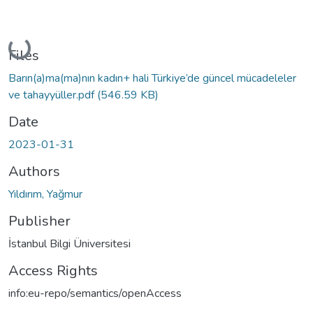
Loading...
Files
Barın(a)ma(ma)nın kadın+ hali Türkiye’de güncel mücadeleler
ve tahayyüller.pdf
(546.59 KB)
Date
2023-01-31
Authors
Yıldırım, Yağmur
Publisher
İstanbul Bilgi Üniversitesi
Access Rights
info:eu-repo/semantics/openAccess