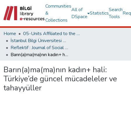
Communities
All of
Search
&
Statistics
Req
DSpace
Tools
Collections
Home
05-Units Affiliated to the Rectorate
İstanbul Bilgi Üniversitesi Dergileri
Reflektif : Journal of Social Sciences
Barın(a)ma(ma)nın kadın+ hali: Türkiye’de güncel mücadeleler ve tahayyüller
Barın(a)ma(ma)nın kadın+ hali:
Türkiye’de güncel mücadeleler ve
tahayyüller