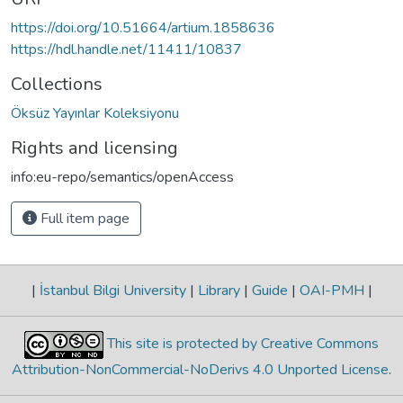
https://doi.org/10.51664/artium.1858636
https://hdl.handle.net/11411/10837
Collections
Öksüz Yayınlar Koleksiyonu
Rights and licensing
info:eu-repo/semantics/openAccess
Full item page
|
İstanbul Bilgi University
|
Library
|
Guide
|
OAI-PMH
|
This site is protected by Creative Commons
Attribution-NonCommercial-NoDerivs 4.0 Unported License
.