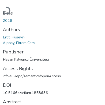
Loading...
Date
2026
Authors
Ertit, Hüseyin
Alppay, Ekrem Cem
Publisher
Hasan Kalyoncu Üniversitesi
Access Rights
info:eu-repo/semantics/openAccess
DOI
10.51664/artium.1858636
Abstract