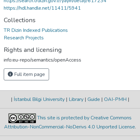
https://search.trdizin.gov.tr/yayin/detay/617234
https://hdl.handle.net/11411/5941
Collections
TR Dizin Indexed Publications
Research Projects
Rights and licensing
info:eu-repo/semantics/openAccess
Full item page
|
İstanbul Bilgi University
|
Library
|
Guide
|
OAI-PMH
|
This site is protected by Creative Commons
Attribution-NonCommercial-NoDerivs 4.0 Unported License
.