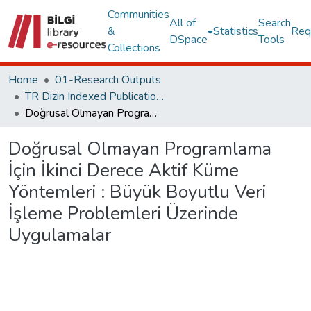
Communities
All of
Search
&
Statistics
Req
DSpace
Tools
Collections
Home
01-Research Outputs
TR Dizin Indexed Publications
Doğrusal Olmayan Programlama İçin İkinci Derece Aktif Küme Yöntemleri : Büyük Boyutlu Veri İşleme Problemleri Üzerinde Uygulamalar
Doğrusal Olmayan Programlama
İçin İkinci Derece Aktif Küme
Yöntemleri : Büyük Boyutlu Veri
İşleme Problemleri Üzerinde
Uygulamalar