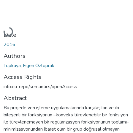
Loading...
Date
2016
Authors
Topkaya, Figen Öztoprak
Access Rights
info:eu-repo/semantics/openAccess
Abstract
Bu projede veri işleme uygulamalarında karşılaşılan ve iki
bileşenli bir fonksiyonun –konveks türevlenebilir bir fonksiyon
ile türevlenemeyen bir regülarizasyon fonksiyonunun toplamı–
minimizasyonundan ibaret olan bir grup doğrusal olmayan