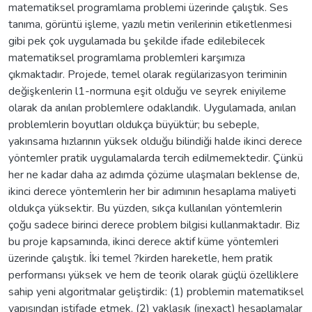
matematiksel programlama problemi üzerinde çalıştık. Ses
tanıma, görüntü işleme, yazılı metin verilerinin etiketlenmesi
gibi pek çok uygulamada bu şekilde ifade edilebilecek
matematiksel programlama problemleri karşımıza
çıkmaktadır. Projede, temel olarak regülarizasyon teriminin
değişkenlerin l1-normuna eşit olduğu ve seyrek eniyileme
olarak da anılan problemlere odaklandık. Uygulamada, anılan
problemlerin boyutları oldukça büyüktür; bu sebeple,
yakınsama hızlarının yüksek olduğu bilindiği halde ikinci derece
yöntemler pratik uygulamalarda tercih edilmemektedir. Çünkü
her ne kadar daha az adımda çözüme ulaşmaları beklense de,
ikinci derece yöntemlerin her bir adımının hesaplama maliyeti
oldukça yüksektir. Bu yüzden, sıkça kullanılan yöntemlerin
çoğu sadece birinci derece problem bilgisi kullanmaktadır. Biz
bu proje kapsamında, ikinci derece aktif küme yöntemleri
üzerinde çalıştık. İki temel ?kirden hareketle, hem pratik
performansı yüksek ve hem de teorik olarak güçlü özelliklere
sahip yeni algoritmalar geliştirdik: (1) problemin matematiksel
yapısından istifade etmek, (2) yaklaşık (inexact) hesaplamalar