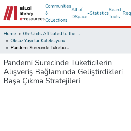
Communities
All of
Search
&
Statistics
Req
DSpace
Tools
Collections
Home
05-Units Affiliated to the Rectorate
Öksüz Yayınlar Koleksiyonu
Pandemi Sürecinde Tüketicilerin Alışveriş Bağlamında Geliştirdikleri Başa Çıkma Stratejileri
Pandemi Sürecinde Tüketicilerin
Alışveriş Bağlamında Geliştirdikleri
Başa Çıkma Stratejileri