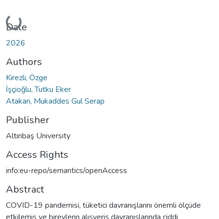
Loading...
Date
2026
Authors
Kirezli, Özge
İşçioğlu, Tutku Eker
Atakan, Mukaddes Gul Serap
Publisher
Altınbaş University
Access Rights
info:eu-repo/semantics/openAccess
Abstract
COVID-19 pandemisi, tüketici davranışlarını önemli ölçüde
etkilemiş ve bireylerin alışveriş davranışlarında ciddi