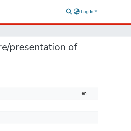
Log In
re/presentation of
en