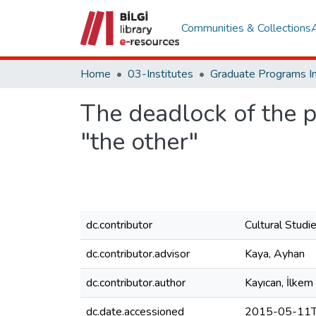
Communities & Collections
Home
03-Institutes
The deadlock of the po
"the other"
dc.contributor
Cultural Studi
dc.contributor.advisor
Kaya, Ayhan
dc.contributor.author
Kayıcan, İlkem
dc.date.accessioned
2015-05-11T