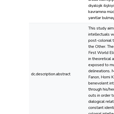
diyalojik ilişk
kavramına müd
yanıtlar bulmay
This study aim
intellectuals w
post-colonial 
the Other. The
First World El
in theoretical 
exposed to mul
delineations. 
dc.description.abstract
Fanon, Homi K.
benevolent int
through his/her
outs in order 
dialogical rel
constant ident
colonial intel