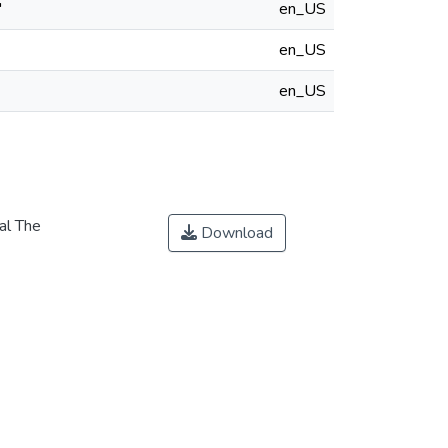
"
en_US
en_US
en_US
al The
Download