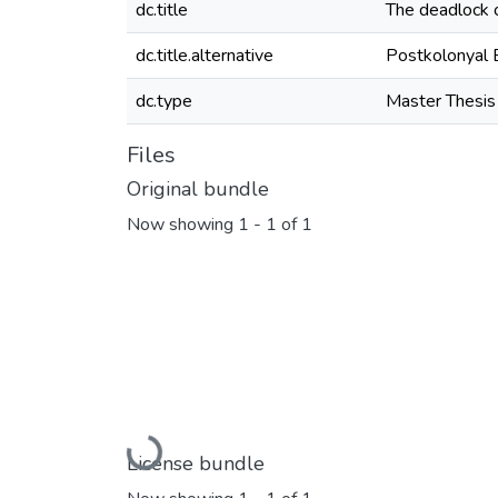
dc.title
The deadlock of
dc.title.alternative
Postkolonyal E
dc.type
Master Thesis
Files
Original bundle
Now showing
1 - 1 of 1
Loading...
License bundle