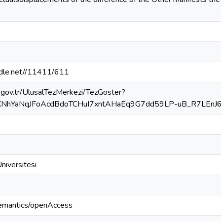
andle.net//11411/611
k.gov.tr/UlusalTezMerkezi/TezGoster?
XNhYaNqJFoAcdBdoTCHuI7xntAHaEq9G7dd59LP-uB_R7LEn
Üniversitesi
semantics/openAccess