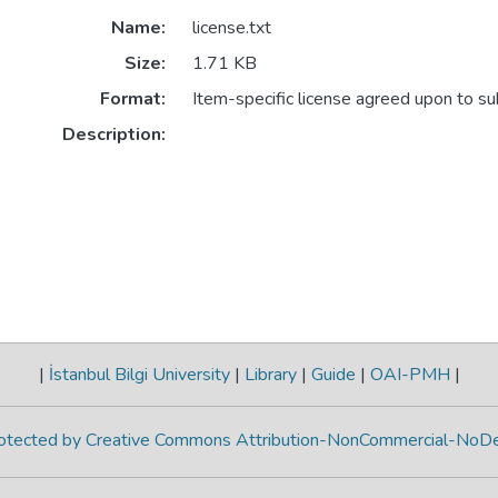
Name:
license.txt
Size:
1.71 KB
Format:
Item-specific license agreed upon to s
Description:
|
İstanbul Bilgi University
|
Library
|
Guide
|
OAI-PMH
|
protected by Creative Commons Attribution-NonCommercial-NoDe