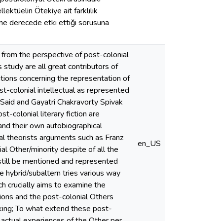
lektüelin Ötekiye ait farklılık
e derecede etki ettiği sorusuna
 from the perspective of post-colonial
s study are all great contributors of
ntions concerning the representation of
t-colonial intellectual as represented
 Said and Gayatri Chakravorty Spivak
t-colonial literary fiction are
 and their own autobiographical
ial theorists arguments such as Franz
en_US
l Other/minority despite of all the
still be mentioned and represented
he hybrid/subaltern tries various way
ch crucially aims to examine the
tions and the post-colonial Others
sking; To what extend these post-
 actual experiences of the Other per