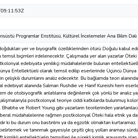
09:11:53Z
sansüstü Programlar Enstitüsü, Kültürel İncelemeler Ana Bilim Dalı
oğdukları yer ve biyografik özelliklerinden ötürü Doğulu kabul edi
 temsil biçimleri irdelenecektir. Çalışmada yer alan yazarlar Ötek
tkolonyal edebiyata yenilikçi müdahalelerde bulunan entellektüelle
 Dünya Entellektüeli olarak temsil edilip eserlerinde Üçüncü Düny
rin çelişkili durumlarını analiz edecektir. Bu bağlamda teori alanı
al edebiyat alanında Salman Rushdie ve Hanif Kureishi hem eserle
m de otobiyografik anlatılarına değinilerek çok yönlü bir analiz ya
alışmalarıyla postkolonyal teoriye ciddi katkılarda bulunmuş kolon
Bhabha ve Robert Young gibi yazarların teorilerinden yararlanılacakt
 liberal müdahalelerine rağmen postkolonyal Öteki hala etnik ya da
ır ki bu durum onu bastırılmı ya da egzotik olmaktan kurtaramaz. 
i belirlemek ve tanınmak gayesiyle çeşitli çıkış yolları aramayı sü
ft kimlikli entellektüelin temsilleri ile sürekli kimlik arayışında ol