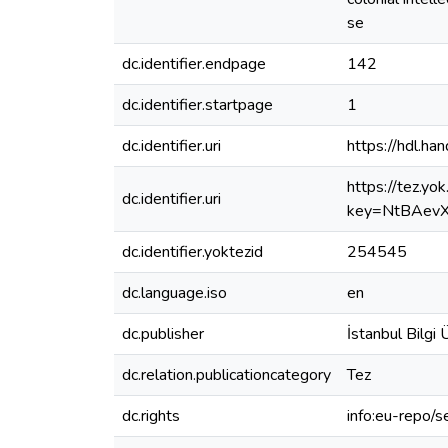
se
dc.identifier.endpage
142
dc.identifier.startpage
1
dc.identifier.uri
https://hdl.h
https://tez.yo
dc.identifier.uri
key=NtBAev
dc.identifier.yoktezid
254545
dc.language.iso
en
dc.publisher
İstanbul Bilgi 
dc.relation.publicationcategory
Tez
dc.rights
info:eu-repo/