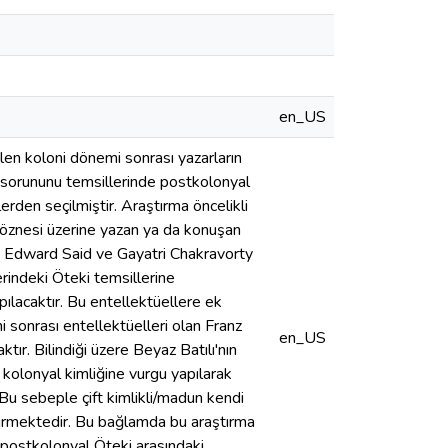
en_US
len koloni dönemi sonrası yazarların
i sorununu temsillerinde postkolonyal
rden seçilmiştir. Araştırma öncelikli
a öznesi üzerine yazan ya da konuşan
nda Edward Said ve Gayatri Chakravorty
rindeki Öteki temsillerine
pılacaktır. Bu entellektüellere ek
i sonrası entellektüelleri olan Franz
en_US
ır. Bilindiği üzere Beyaz Batılı'nın
 kolonyal kimliğine vurgu yapılarak
Bu sebeple çift kimlikli/madun kendi
rdürmektedir. Bu bağlamda bu araştırma
an postkolonyal Öteki arasındaki