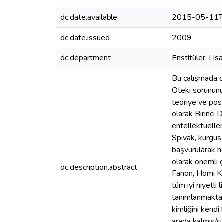
dc.date.available
2015-05-11T
dc.date.issued
2009
dc.department
Enstitüler, Li
Bu çalışmada d
Öteki sorununu
teoriye ve pos
olarak Birinci
entellektüelle
Spivak, kurgus
başvurularak he
olarak önemli ç
dc.description.abstract
Fanon, Homi K. 
tüm iyi niyetli
tanımlanmaktad
kimliğini kend
arada kalmış/çi