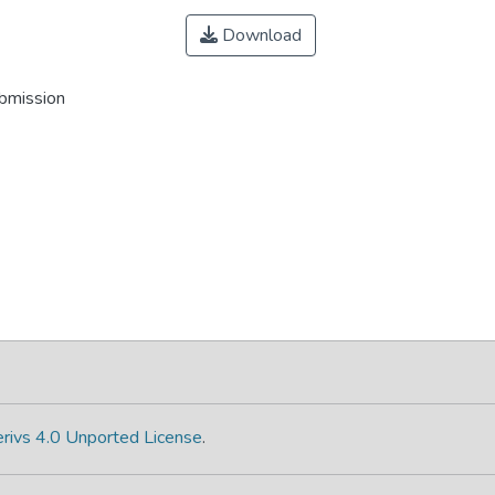
Download
ubmission
rivs 4.0 Unported License
.