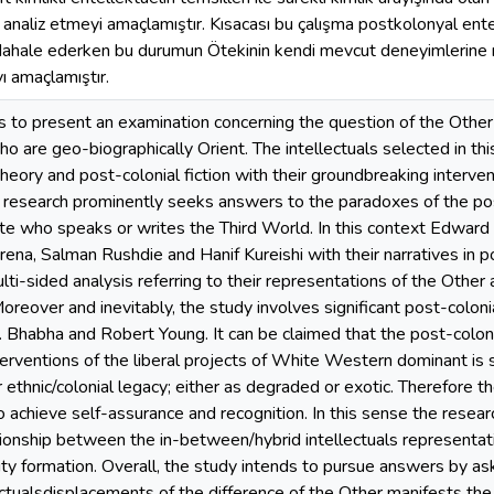
iyi analiz etmeyi amaçlamıştır. Kısacası bu çalışma postkolonyal entel
ahale ederken bu durumun Ötekinin kendi mevcut deneyimlerine n
ı amaçlamıştır.
s to present an examination concerning the question of the Other
ho are geo-biographically Orient. The intellectuals selected in thi
theory and post-colonial fiction with their groundbreaking interve
 research prominently seeks answers to the paradoxes of the pos
ite who speaks or writes the Third World. In this context Edward
arena, Salman Rushdie and Hanif Kureishi with their narratives in pos
ti-sided analysis referring to their representations of the Other
Moreover and inevitably, the study involves significant post-colon
 Bhabha and Robert Young. It can be claimed that the post-colonia
erventions of the liberal projects of White Western dominant is 
 ethnic/colonial legacy; either as degraded or exotic. Therefore t
to achieve self-assurance and recognition. In this sense the resear
ationship between the in-between/hybrid intellectuals representa
ity formation. Overall, the study intends to pursue answers by a
lectualsdisplacements of the difference of the Other manifests the