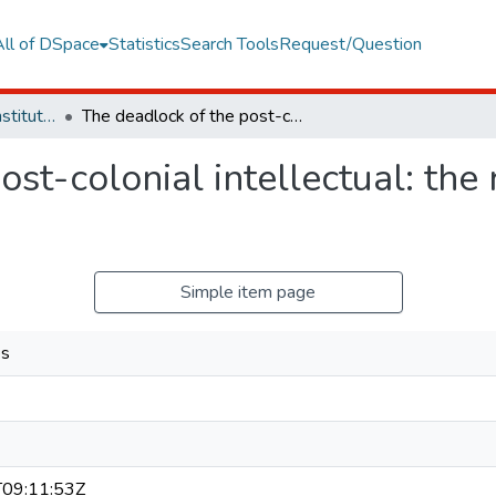
All of DSpace
Statistics
Search Tools
Request/Question
Graduate Programs Institute Thesis Collection
The deadlock of the post-colonial intellectual: the re/presentation of "the other"
st-colonial intellectual: the 
Simple item page
es
09:11:53Z