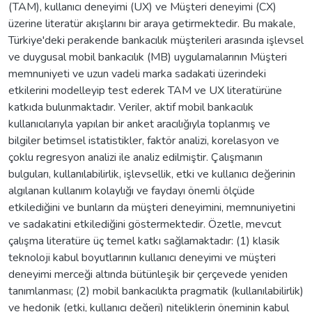
(TAM), kullanıcı deneyimi (UX) ve Müşteri deneyimi (CX)
üzerine literatür akışlarını bir araya getirmektedir. Bu makale,
Türkiye'deki perakende bankacılık müşterileri arasında işlevsel
ve duygusal mobil bankacılık (MB) uygulamalarının Müşteri
memnuniyeti ve uzun vadeli marka sadakati üzerindeki
etkilerini modelleyip test ederek TAM ve UX literatürüne
katkıda bulunmaktadır. Veriler, aktif mobil bankacılık
kullanıcılarıyla yapılan bir anket aracılığıyla toplanmış ve
bilgiler betimsel istatistikler, faktör analizi, korelasyon ve
çoklu regresyon analizi ile analiz edilmiştir. Çalışmanın
bulguları, kullanılabilirlik, işlevsellik, etki ve kullanıcı değerinin
algılanan kullanım kolaylığı ve faydayı önemli ölçüde
etkilediğini ve bunların da müşteri deneyimini, memnuniyetini
ve sadakatini etkilediğini göstermektedir. Özetle, mevcut
çalışma literatüre üç temel katkı sağlamaktadır: (1) klasik
teknoloji kabul boyutlarının kullanıcı deneyimi ve müşteri
deneyimi merceği altında bütünleşik bir çerçevede yeniden
tanımlanması; (2) mobil bankacılıkta pragmatik (kullanılabilirlik)
ve hedonik (etki, kullanıcı değeri) niteliklerin öneminin kabul