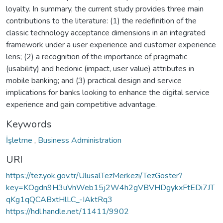
loyalty. In summary, the current study provides three main
contributions to the literature: (1) the redefinition of the
classic technology acceptance dimensions in an integrated
framework under a user experience and customer experience
lens; (2) a recognition of the importance of pragmatic
(usability) and hedonic (impact, user value) attributes in
mobile banking; and (3) practical design and service
implications for banks looking to enhance the digital service
experience and gain competitive advantage.
Keywords
İşletme
,
Business Administration
URI
https://tez.yok.gov.tr/UlusalTezMerkezi/TezGoster?
key=KOgdn9H3uVnWeb15j2W4h2gVBVHDgykxFtEDi7JT
qKg1qQCABxtHlLC_-IAktRq3
https://hdl.handle.net/11411/9902