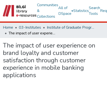
Communities
All of
Search
&
Statistics
Req
DSpace
Tools
Collections
Home
03-Institutes
Institute of Graduate Programs Other Publications Collection
The impact of user experience on brand loyalty and customer satisfaction through customer experience in mobile banking applications
The impact of user experience on
brand loyalty and customer
satisfaction through customer
experience in mobile banking
applications