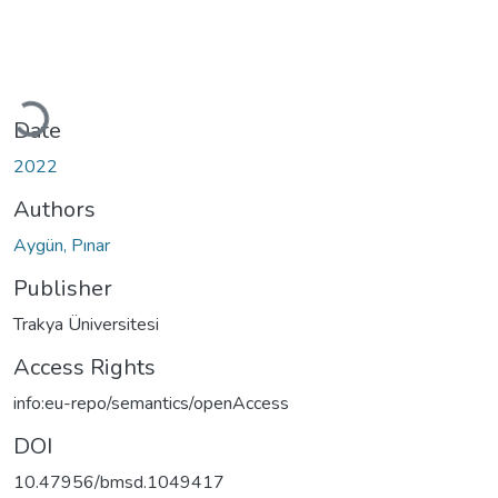
Loading...
Date
2022
Authors
Aygün, Pınar
Publisher
Trakya Üniversitesi
Access Rights
info:eu-repo/semantics/openAccess
DOI
10.47956/bmsd.1049417