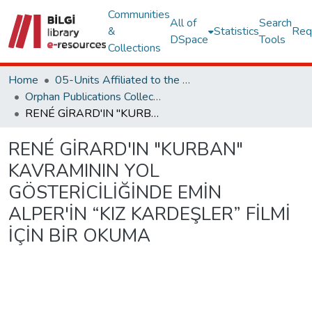
Communities
All of
Search
&
Statistics
Req
DSpace
Tools
Collections
Home
05-Units Affiliated to the Rectorate
Orphan Publications Collections
RENÉ GİRARD'IN "KURBAN" KAVRAMININ YOL GÖSTERİCİLİĞİNDE EMİN ALPER'İN “KIZ KARDEŞLER” FİLMİ İÇİN BİR OKUMA
RENÉ GİRARD'IN "KURBAN"
KAVRAMININ YOL
GÖSTERİCİLİĞİNDE EMİN
ALPER'İN “KIZ KARDEŞLER” FİLMİ
İÇİN BİR OKUMA