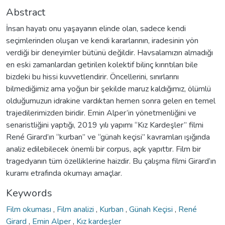
Abstract
İnsan hayatı onu yaşayanın elinde olan, sadece kendi
seçimlerinden oluşan ve kendi kararlarının, iradesinin yön
verdiği bir deneyimler bütünü değildir. Havsalamızın almadığı
en eski zamanlardan getirilen kolektif bilinç kırıntıları bile
bizdeki bu hissi kuvvetlendirir. Öncellerini, sınırlarını
bilmediğimiz ama yoğun bir şekilde maruz kaldığımız, ölümlü
olduğumuzun idrakine vardıktan hemen sonra gelen en temel
trajedilerimizden biridir. Emin Alper’in yönetmenliğini ve
senaristliğini yaptığı, 2019 yılı yapımı “Kız Kardeşler” filmi
René Girard’ın “kurban” ve “günah keçisi” kavramları ışığında
analiz edilebilecek önemli bir corpus, açık yapıttır. Film bir
tragedyanın tüm özelliklerine haizdir. Bu çalışma filmi Girard’ın
kuramı etrafında okumayı amaçlar.
Keywords
Film okuması
,
Film analizi
,
Kurban
,
Günah Keçisi
,
René
Girard
,
Emin Alper
,
Kız kardeşler