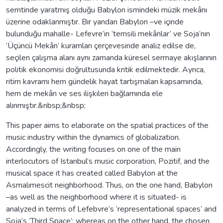
semtinde yaratmış olduğu Babylon ismindeki müzik mekânı
üzerine odaklanmıştır. Bir yandan Babylon –ve içinde
bulunduğu mahalle- Lefevre’in ‘temsili mekânlar’ ve Soja’nın
‘Üçüncü Mekân’ kuramları çerçevesinde analiz edilse de,
seçilen çalışma alanı aynı zamanda küresel sermaye akışlarının
politik ekonomisi doğrultusunda kritik edilmektedir. Ayrıca,
ritim kavramı hem gündelik hayat tartışmaları kapsamında,
hem de mekân ve ses ilişkileri bağlamında ele
alınmıştır.&nbsp;&nbsp;
This paper aims to elaborate on the spatial practices of the
music industry within the dynamics of globalization.
Accordingly, the writing focuses on one of the main
interlocutors of Istanbul’s music corporation, Pozitif, and the
musical space it has created called Babylon at the
Asmalımescit neighborhood. Thus, on the one hand, Babylon
–as well as the neighborhood where it is situated- is
analyzed in terms of Lefebvre’s ‘representational spaces’ and
Soja’s ‘Third Space’; whereas on the other hand, the chosen