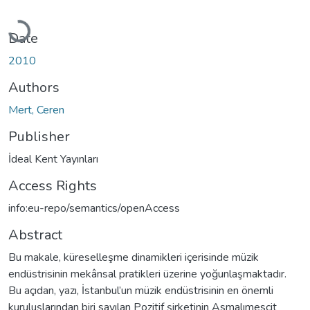
Loading...
Date
2010
Authors
Mert, Ceren
Publisher
İdeal Kent Yayınları
Access Rights
info:eu-repo/semantics/openAccess
Abstract
Bu makale, küreselleşme dinamikleri içerisinde müzik
endüstrisinin mekânsal pratikleri üzerine yoğunlaşmaktadır.
Bu açıdan, yazı, İstanbul’un müzik endüstrisinin en önemli
kuruluşlarından biri sayılan Pozitif şirketinin Asmalımescit