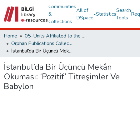
Communities
All of
Search
&
Statistics
Req
DSpace
Tools
Collections
Home
05-Units Affiliated to the Rectorate
Orphan Publications Collections
İstanbul’da Bir Üçüncü Mekân Okuması: ‘Pozitif’ Titreşimler Ve Babylon
İstanbul’da Bir Üçüncü Mekân
Okuması: ‘Pozitif’ Titreşimler Ve
Babylon