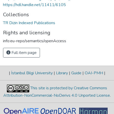
https://hdl.handle.net/11411/6105
Collections
TR Dizin Indexed Publications
Rights and licensing
info:eu-repo/semantics/openAccess
Full item page
|
İstanbul Bilgi University
|
Library
|
Guide
|
OAI-PMH
|
This site is protected by Creative Commons
Attribution-NonCommercial-NoDerivs 4.0 Unported License
.