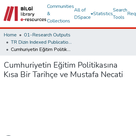
Communities
All of
Search
&
Statistics
Req
DSpace
Tools
Collections
Home
01-Research Outputs
TR Dizin Indexed Publications
Cumhuriyetin Eğitim Politikasına Kısa Bir Tarihçe ve Mustafa Necati
Cumhuriyetin Eğitim Politikasına
Kısa Bir Tarihçe ve Mustafa Necati
Loading...