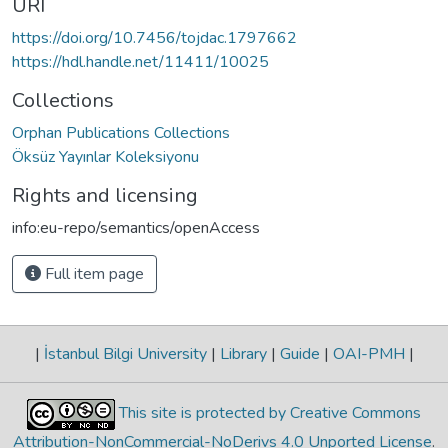
URI
https://doi.org/10.7456/tojdac.1797662
https://hdl.handle.net/11411/10025
Collections
Orphan Publications Collections
Öksüz Yayınlar Koleksiyonu
Rights and licensing
info:eu-repo/semantics/openAccess
Full item page
|
İstanbul Bilgi University
|
Library
|
Guide
|
OAI-PMH
|
This site is protected by Creative Commons
Attribution-NonCommercial-NoDerivs 4.0 Unported License
.