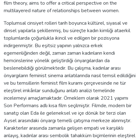
film theory, aims to offer a critical perspective on the
multilayered nature of relationships between women.
Toplumsal cinsiyet rolleri tarih boyunca kültürel, siyasal ve
dinsel yapılarla şekillenmiş, bu süreçte kadın kimliği ataerkil
toplumlarda çoğunlukla ikincil ve edilgen bir pozisyona
indirgenmiştir. Bu eşitsiz yapının yalnızca erkek
egemenliğinden değil, zaman zaman kadınların kendi
hemcinslerine yönelik geliştirdiği önyargılardan da
beslenebildiği görülmektedir. Bu çalışma, kadınlar arası
önyargıların feminist sinema anlatılarında nasıl temsil edildiğini
ve bu temsillerin feminist film kuramı çerçevesinde ne tür
eleştirel imkânlar sunduğunu anlatı analizi temelinde
incelemeyi amaçlamaktadır. Örneklem olarak 2021 yapımı
Son Performans adlı kısa film seçilmiştir. Filmde, modern bir
sanatçı olan Eda ile geleneksel ve içe dönük bir terzi olan
Aysel arasındaki önyargı temelli çatışma merkeze alınmıştır.
Karakterler arasında zamanla gelişen empati ve karşılıklı
anlayış, kadınlar arası sembolik tahakküm biçimlerinin eleştirel