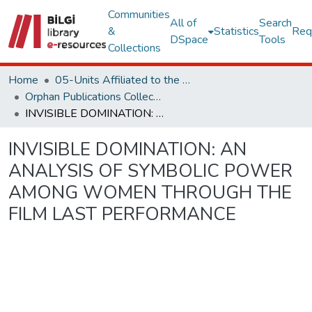
Communities
All of
Search
&
Statistics
Req
DSpace
Tools
Collections
Home
05-Units Affiliated to the Rectorate
Orphan Publications Collections
INVISIBLE DOMINATION: AN ANALYSIS OF SYMBOLIC POWER AMONG WOMEN THROUGH THE FILM LAST PERFORMANCE
INVISIBLE DOMINATION: AN
ANALYSIS OF SYMBOLIC POWER
AMONG WOMEN THROUGH THE
FILM LAST PERFORMANCE