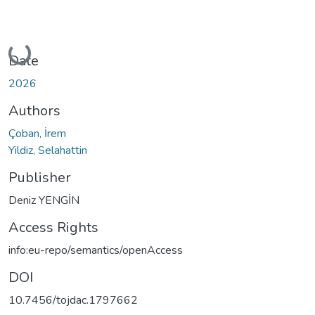
Loading...
Date
2026
Authors
Çoban, İrem
Yildiz, Selahattin
Publisher
Deniz YENGİN
Access Rights
info:eu-repo/semantics/openAccess
DOI
10.7456/tojdac.1797662