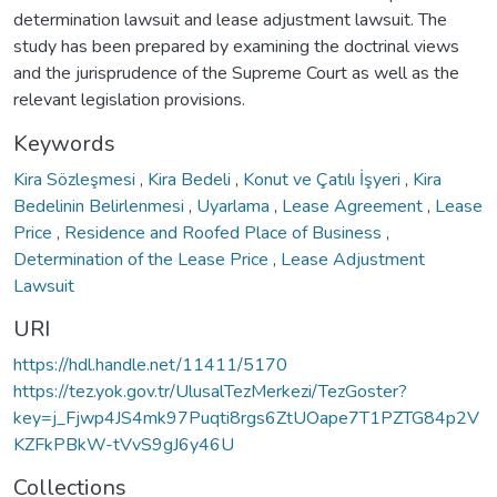
determination lawsuit and lease adjustment lawsuit. The
study has been prepared by examining the doctrinal views
and the jurisprudence of the Supreme Court as well as the
relevant legislation provisions.
Keywords
Kira Sözleşmesi
,
Kira Bedeli
,
Konut ve Çatılı İşyeri
,
Kira
Bedelinin Belirlenmesi
,
Uyarlama
,
Lease Agreement
,
Lease
Price
,
Residence and Roofed Place of Business
,
Determination of the Lease Price
,
Lease Adjustment
Lawsuit
URI
https://hdl.handle.net/11411/5170
https://tez.yok.gov.tr/UlusalTezMerkezi/TezGoster?
key=j_Fjwp4JS4mk97Puqti8rgs6ZtUOape7T1PZTG84p2V
KZFkPBkW-tVvS9gJ6y46U
Collections