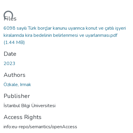
ding...
Files
6098 sayılı Türk borçlar kanunu uyarınca konut ve çatılı işyeri
kiralarında kira bedelinin belirlenmesi ve uyarlanması.pdf
(1.44 MB)
Date
2023
Authors
Özkale, Irmak
Publisher
İstanbul Bilgi Üniversitesi
Access Rights
info:eu-repo/semantics/openAccess