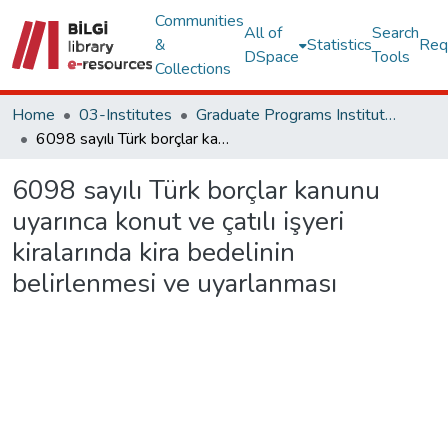
Communities
All of
Search
&
Statistics
Req
DSpace
Tools
Collections
Home
03-Institutes
Graduate Programs Institute Thesis Collection
6098 sayılı Türk borçlar kanunu uyarınca konut ve çatılı işyeri kiralarında kira bedelinin belirlenmesi ve uyarlanması
6098 sayılı Türk borçlar kanunu
uyarınca konut ve çatılı işyeri
kiralarında kira bedelinin
belirlenmesi ve uyarlanması