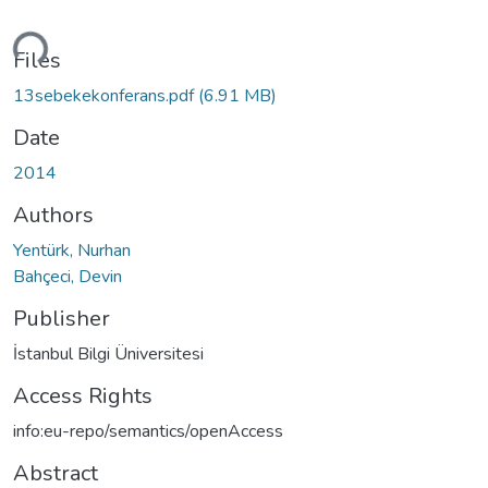
ding...
Files
13sebekekonferans.pdf
(6.91 MB)
Date
2014
Authors
Yentürk, Nurhan
Bahçeci, Devin
Publisher
İstanbul Bilgi Üniversitesi
Access Rights
info:eu-repo/semantics/openAccess
Abstract