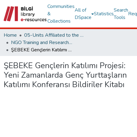
Communities
All of
Search
&
Statistics
Req
DSpace
Tools
Collections
Home
05-Units Affiliated to the Rectorate
NGO Training and Research Center
ŞEBEKE Gençlerin Katılımı Projesi: Yeni Zamanlarda Genç Yurttaşların Katılımı Konferansı Bildiriler Kitabı
ŞEBEKE Gençlerin Katılımı Projesi:
Yeni Zamanlarda Genç Yurttaşların
Katılımı Konferansı Bildiriler Kitabı