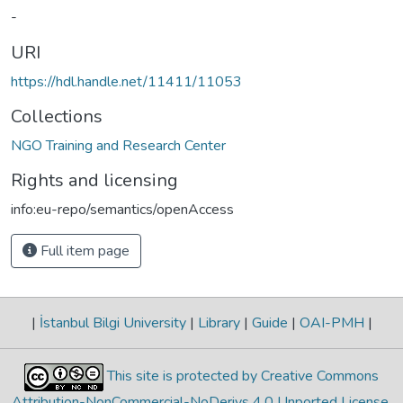
-
URI
https://hdl.handle.net/11411/11053
Collections
NGO Training and Research Center
Rights and licensing
info:eu-repo/semantics/openAccess
Full item page
|
İstanbul Bilgi University
|
Library
|
Guide
|
OAI-PMH
|
This site is protected by Creative Commons
Attribution-NonCommercial-NoDerivs 4.0 Unported License
.