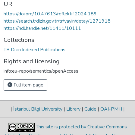
URI
https://doi.org/10.47613/reflektif.2024.189
https://search.trdizin.gov.tr/tr/yayin/detay/1271918
https://hdl.handle.net/11411/10111
Collections
TR Dizin Indexed Publications
Rights and licensing
info:eu-repo/semantics/openAccess
Full item page
|
İstanbul Bilgi University
|
Library
|
Guide
|
OAI-PMH
|
This site is protected by Creative Commons