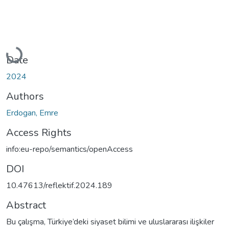
Loading...
Date
2024
Authors
Erdogan, Emre
Access Rights
info:eu-repo/semantics/openAccess
DOI
10.47613/reflektif.2024.189
Abstract
Bu çalışma, Türkiye’deki siyaset bilimi ve uluslararası ilişkiler