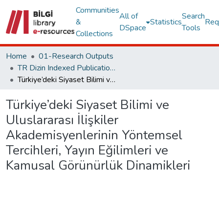
Communities
All of
Search
&
Statistics
Req
DSpace
Tools
Collections
Home
01-Research Outputs
TR Dizin Indexed Publications
Türkiye’deki Siyaset Bilimi ve Uluslararası İlişkiler Akademisyenlerinin Yöntemsel Tercihleri, Yayın Eğilimleri ve Kamusal Görünürlük Dinamikleri
Türkiye’deki Siyaset Bilimi ve
Uluslararası İlişkiler
Akademisyenlerinin Yöntemsel
Tercihleri, Yayın Eğilimleri ve
Kamusal Görünürlük Dinamikleri