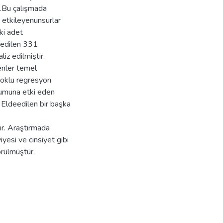
ir.Bu çalışmada
i etkileyenunsurlar
ki adet
e edilen 331
iz edilmiştir.
enler temel
. Çoklu regresyon
yumuna etki eden
. Eldeedilen bir başka
dır. Araştırmada
iyesi ve cinsiyet gibi
örülmüştür.