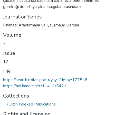
çabaları hususunda kadınlara daha fazla önem verilmesi
gerektiği de ortaya çıkan bulgular arasındadır.
Journal or Series
Finansal Araştırmalar ve Çalışmalar Dergisi
Volume
7
Issue
12
URI
https://search.trdizin.gov.tr/yayin/detay/177548
https://hdl.handle.net/11411/5421
Collections
TR Dizin Indexed Publications
Rights and licensing