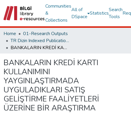
Communities
All of
Search
&
Statistics
Req
DSpace
Tools
Collections
Home
01-Research Outputs
TR Dizin Indexed Publications
BANKALARIN KREDİ KARTI KULLANIMINI YAYGINLAŞTIRMADA UYGULADIKLARI SATIŞ GELİŞTİRME FAALİYETLERİ ÜZERİNE BİR ARAŞTIRMA
BANKALARIN KREDİ KARTI
KULLANIMINI
YAYGINLAŞTIRMADA
UYGULADIKLARI SATIŞ
GELİŞTİRME FAALİYETLERİ
ÜZERİNE BİR ARAŞTIRMA