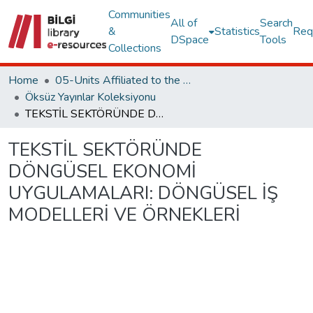
Communities
All of
Search
&
Statistics
Req
DSpace
Tools
Collections
Home
05-Units Affiliated to the Rectorate
Öksüz Yayınlar Koleksiyonu
TEKSTİL SEKTÖRÜNDE DÖNGÜSEL EKONOMİ UYGULAMALARI: DÖNGÜSEL İŞ MODELLERİ VE ÖRNEKLERİ
TEKSTİL SEKTÖRÜNDE
DÖNGÜSEL EKONOMİ
UYGULAMALARI: DÖNGÜSEL İŞ
MODELLERİ VE ÖRNEKLERİ