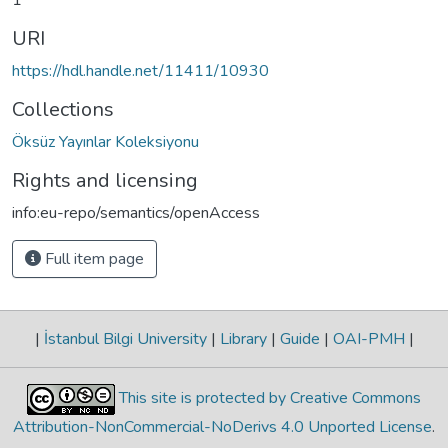
URI
https://hdl.handle.net/11411/10930
Collections
Öksüz Yayınlar Koleksiyonu
Rights and licensing
info:eu-repo/semantics/openAccess
Full item page
|
İstanbul Bilgi University
|
Library
|
Guide
|
OAI-PMH
|
This site is protected by Creative Commons
Attribution-NonCommercial-NoDerivs 4.0 Unported License
.