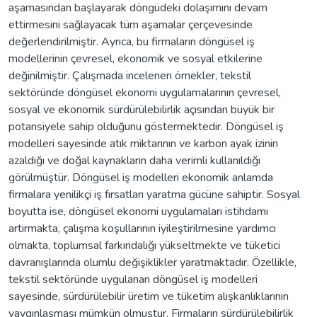
aşamasından başlayarak döngüdeki dolaşımını devam
ettirmesini sağlayacak tüm aşamalar çerçevesinde
değerlendirilmiştir. Ayrıca, bu firmaların döngüsel iş
modellerinin çevresel, ekonomik ve sosyal etkilerine
değinilmiştir. Çalışmada incelenen örnekler, tekstil
sektöründe döngüsel ekonomi uygulamalarının çevresel,
sosyal ve ekonomik sürdürülebilirlik açısından büyük bir
potansiyele sahip olduğunu göstermektedir. Döngüsel iş
modelleri sayesinde atık miktarının ve karbon ayak izinin
azaldığı ve doğal kaynakların daha verimli kullanıldığı
görülmüştür. Döngüsel iş modelleri ekonomik anlamda
firmalara yenilikçi iş fırsatları yaratma gücüne sahiptir. Sosyal
boyutta ise, döngüsel ekonomi uygulamaları istihdamı
artırmakta, çalışma koşullarının iyileştirilmesine yardımcı
olmakta, toplumsal farkındalığı yükseltmekte ve tüketici
davranışlarında olumlu değişiklikler yaratmaktadır. Özellikle,
tekstil sektöründe uygulanan döngüsel iş modelleri
sayesinde, sürdürülebilir üretim ve tüketim alışkanlıklarının
yaygınlaşması mümkün olmuştur. Firmaların sürdürülebilirlik