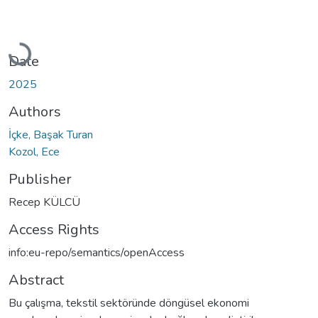
Loading...
Date
2025
Authors
İçke, Başak Turan
Kozol, Ece
Publisher
Recep KÜLCÜ
Access Rights
info:eu-repo/semantics/openAccess
Abstract
Bu çalışma, tekstil sektöründe döngüsel ekonomi