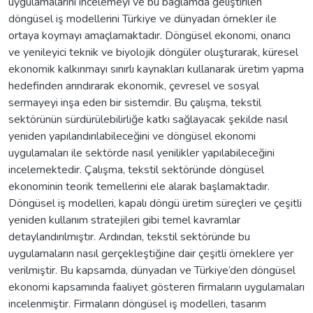
uygulamalarını incelemeyi ve bu bağlamda geliştirilen
döngüsel iş modellerini Türkiye ve dünyadan örnekler ile
ortaya koymayı amaçlamaktadır. Döngüsel ekonomi, onarıcı
ve yenileyici teknik ve biyolojik döngüler oluşturarak, küresel
ekonomik kalkınmayı sınırlı kaynakları kullanarak üretim yapma
hedefinden arındırarak ekonomik, çevresel ve sosyal
sermayeyi inşa eden bir sistemdir. Bu çalışma, tekstil
sektörünün sürdürülebilirliğe katkı sağlayacak şekilde nasıl
yeniden yapılandırılabileceğini ve döngüsel ekonomi
uygulamaları ile sektörde nasıl yenilikler yapılabileceğini
incelemektedir. Çalışma, tekstil sektöründe döngüsel
ekonominin teorik temellerini ele alarak başlamaktadır.
Döngüsel iş modelleri, kapalı döngü üretim süreçleri ve çeşitli
yeniden kullanım stratejileri gibi temel kavramlar
detaylandırılmıştır. Ardından, tekstil sektöründe bu
uygulamaların nasıl gerçekleştiğine dair çeşitli örneklere yer
verilmiştir. Bu kapsamda, dünyadan ve Türkiye’den döngüsel
ekonomi kapsamında faaliyet gösteren firmaların uygulamaları
incelenmiştir. Firmaların döngüsel iş modelleri, tasarım