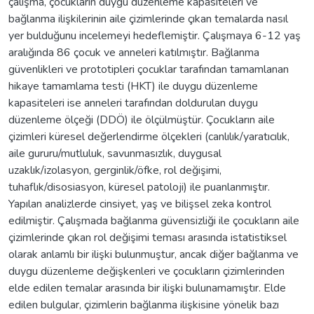
çalışma, çocukların duygu düzenleme kapasiteleri ve
bağlanma ilişkilerinin aile çizimlerinde çıkan temalarda nasıl
yer bulduğunu incelemeyi hedeflemiştir. Çalışmaya 6-12 yaş
aralığında 86 çocuk ve anneleri katılmıştır. Bağlanma
güvenlikleri ve prototipleri çocuklar tarafından tamamlanan
hikaye tamamlama testi (HKT) ile duygu düzenleme
kapasiteleri ise anneleri tarafından doldurulan duygu
düzenleme ölçeği (DDÖ) ile ölçülmüştür. Çocukların aile
çizimleri küresel değerlendirme ölçekleri (canlılık/yaratıcılık,
aile gururu/mutluluk, savunmasızlık, duygusal
uzaklık/izolasyon, gerginlik/öfke, rol değişimi,
tuhaflık/disosiasyon, küresel patoloji) ile puanlanmıştır.
Yapılan analizlerde cinsiyet, yaş ve bilişsel zeka kontrol
edilmiştir. Çalışmada bağlanma güvensizliği ile çocukların aile
çizimlerinde çıkan rol değişimi teması arasında istatistiksel
olarak anlamlı bir ilişki bulunmuştur, ancak diğer bağlanma ve
duygu düzenleme değişkenleri ve çocukların çizimlerinden
elde edilen temalar arasında bir ilişki bulunamamıştır. Elde
edilen bulgular, çizimlerin bağlanma ilişkisine yönelik bazı