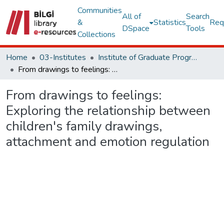
Communities
All of
Search
&
Statistics
Req
DSpace
Tools
Collections
Home
03-Institutes
Institute of Graduate Programs Other Publications Collection
From drawings to feelings: Exploring the relationship between children's family drawings, attachment and emotion regulation
From drawings to feelings:
Exploring the relationship between
children's family drawings,
attachment and emotion regulation