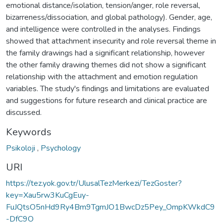
emotional distance/isolation, tension/anger, role reversal,
bizarreness/dissociation, and global pathology). Gender, age,
and intelligence were controlled in the analyses. Findings
showed that attachment insecurity and role reversal theme in
the family drawings had a significant relationship, however
the other family drawing themes did not show a significant
relationship with the attachment and emotion regulation
variables. The study's findings and limitations are evaluated
and suggestions for future research and clinical practice are
discussed.
Keywords
Psikoloji
,
Psychology
URI
https://tez.yok.gov.tr/UlusalTezMerkezi/TezGoster?
key=Xau5rw3KuCgEuy-
FuJQtsO5nHd9Ry4Bm9TgmJO1BwcDz5Pey_OmpKWkdC9
-DfC9O