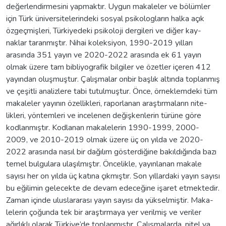
değerlendirmesini yapmaktır. Uygun makaleler ve bölümler
için Türk üniversitelerindeki sosyal psikologların halka açık
özgeçmişleri, Türkiyedeki psikoloji dergileri ve diğer kay-
naklar taranmıştır. Nihai koleksiyon, 1990-2019 yılları
arasında 351 yayın ve 2020-2022 arasında ek 61 yayın
olmak üzere tam bibliyografik bilgiler ve özetler içeren 412
yayından oluşmuştur. Çalışmalar onbir başlık altında toplanmış
ve çeşitli analizlere tabi tutulmuştur. Önce, örneklemdeki tüm
makaleler yayının özellikleri, raporlanan araştırmaların nite-
likleri, yöntemleri ve incelenen değişkenlerin türüne göre
kodlanmıştır. Kodlanan makalelerin 1990-1999, 2000-
2009, ve 2010-2019 olmak üzere üç on yılda ve 2020-
2022 arasında nasıl bir dağılım gösterdiğine bakıldığında bazı
temel bulgulara ulaşılmıştır. Öncelikle, yayınlanan makale
sayısı her on yılda üç katına çıkmıştır. Son yıllardaki yayın sayısı
bu eğilimin gelecekte de devam edeceğine işaret etmektedir.
Zaman içinde uluslararası yayın sayısı da yükselmiştir. Maka-
lelerin çoğunda tek bir araştırmaya yer verilmiş ve veriler
ağırlıklı olarak Türkiye’de toplanmıştır. Çalışmalarda, nitel ya