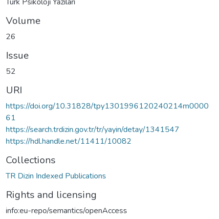
Türk Psikoloji Yazıları
Volume
26
Issue
52
URI
https://doi.org/10.31828/tpy1301996120240214m0000
61
https://search.trdizin.gov.tr/tr/yayin/detay/1341547
https://hdl.handle.net/11411/10082
Collections
TR Dizin Indexed Publications
Rights and licensing
info:eu-repo/semantics/openAccess